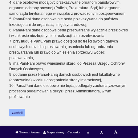
4. dane osobowe mogą być przekazywane organom państwowym,
organom ochrony prawnej (Policja, Prokuratura, Sąd) lub organom
samorządu terytorialnego w związku z prowadzonym postępowaniem,
5. Pana/Pani dane osobowe nie będą przekazywane do państwa
trzeciego ani do organizacji międzynarodowej,
6. Pana/Pani dane osobowe będą przetwarzane wyłącznie przez okres
i w zakresie niezbędnym do realizacji celu przetwarzania,
7. przysługuje Panu/Pani prawo dostępu do treści swoich danych
osobowych oraz ich sprostowania, usunięcia lub ograniczenia
przetwarzania lub prawo do wniesienia sprzeciwu wobec
przetwarzania,
8. ma Pan/Pani prawo wniesienia skargi do Prezesa Urzędu Ochrony
Danych Osobowych,
9. podanie przez Pana/Panią danych osobowych jest fakultatywne
(dobrowolne) w celu udostępnienia strony internetowej,
10. Pana/Pani dane osobowe nie będą podlegały zautomatyzowanym
procesom podejmowania decyzji przez Administratora, w tym
profilowaniu.
zamknij
Strona główna
Mapa strony
Czcionka