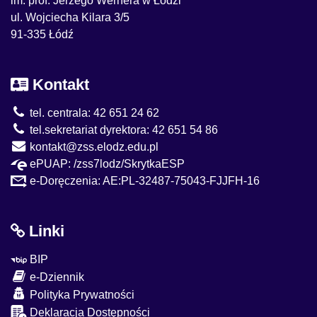
im. prof. Jerzego Wernera w Łodzi
ul. Wojciecha Kilara 3/5
91-335 Łódź
Kontakt
tel. centrala: 42 651 24 62
tel.sekretariat dyrektora: 42 651 54 86
kontakt@zss.elodz.edu.pl
ePUAP: /zss7lodz/SkrytkaESP
e-Doręczenia: AE:PL-32487-75043-FJJFH-16
Linki
BIP
e-Dziennik
Polityka Prywatności
Deklaracja Dostępności