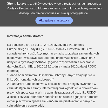
Strona korzysta z plików cookies w celu realizacji usług i zgodnie z
Polityką Prywatności
. Możesz określić warunki przechowywania lub
dostępu do plików cookies w Twojej przeglądarce.
Akceptuję ciasteczka
Informacja Administratora
Na podstawie art. 13 ust. 1 i 2 Rozporządzenia Parlamentu
Europejskiego i Rady (UE) 2016/679 z dnia 27 kwietnia 2016r. w
sprawie ochrony osób fizycznych w związku z przetwarzaniem danych
osobowych i w sprawie swobodnego przepływu takich danych oraz
uchylenia dyrektywy 95/46/WE (ogólne rozporządzenie o ochronie
danych), Dz. U. UE. L. 2016.119.1 z dnia 4 maja 2016r., dalej RODO
informuję:
1. dane Administratora i Inspektora Ochrony Danych znajdują się w
linku „Ochrona danych osobowych”,
2. Pana/Pani dane osobowe w postaci adresu IP, są przetwarzane w
celu udostępniania strony internetowej oraz wypełnienia obowiązków
prawnych spoczywających na administratorze(art.6 ust.1 lit.c RODO),
3. jeżeli korzysta Pan/Pani z odnośnika na stronie będącego adresem
e-mail placówki to zgadza się Pan/Pani na przetwarzanie danych w
celu udzielenia odpowiedzi,