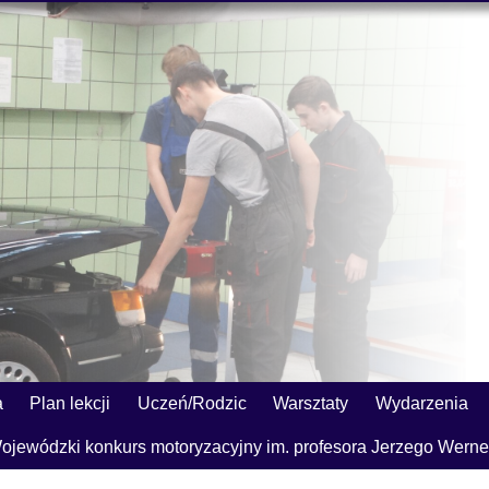
a
Plan lekcji
Uczeń/Rodzic
Warsztaty
Wydarzenia
ojewódzki konkurs motoryzacyjny im. profesora Jerzego Werne