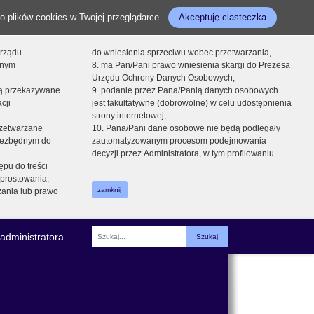
o plików cookies w Twojej przeglądarce.
Akceptuję ciasteczka
orządu
do wniesienia sprzeciwu wobec przetwarzania,
onym
8. ma Pan/Pani prawo wniesienia skargi do Prezesa
Urzędu Ochrony Danych Osobowych,
dą przekazywane
9. podanie przez Pana/Panią danych osobowych
cji
jest fakultatywne (dobrowolne) w celu udostępnienia
strony internetowej,
zetwarzane
10. Pana/Pani dane osobowe nie będą podlegały
niezbędnym do
zautomatyzowanym procesom podejmowania
decyzji przez Administratora, w tym profilowaniu.
ępu do treści
prostowania,
zamknij
zania lub prawo
administratora
Fraza