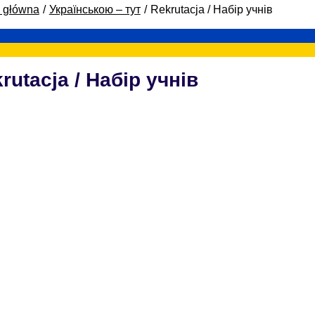
a główna
Українською – тут
Rekrutacja / Набір учнів
rutacja / Набір учнів