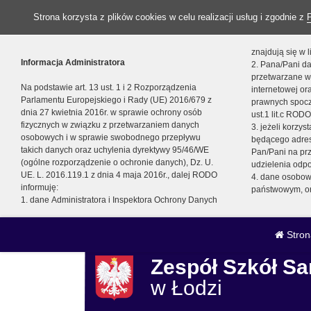
Strona korzysta z plików cookies w celu realizacji usług i zgodnie z
znajdują się w
Informacja Administratora
2. Pana/Pani da
przetwarzane w
Na podstawie art. 13 ust. 1 i 2 Rozporządzenia
internetowej o
Parlamentu Europejskiego i Rady (UE) 2016/679 z
prawnych spocz
dnia 27 kwietnia 2016r. w sprawie ochrony osób
ust.1 lit.c RODO
fizycznych w związku z przetwarzaniem danych
3. jeżeli korzy
osobowych i w sprawie swobodnego przepływu
będącego adres
takich danych oraz uchylenia dyrektywy 95/46/WE
Pan/Pani na pr
(ogólne rozporządzenie o ochronie danych), Dz. U.
udzielenia odp
UE. L. 2016.119.1 z dnia 4 maja 2016r., dalej RODO
4. dane osobo
informuję:
państwowym, or
1. dane Administratora i Inspektora Ochrony Danych
Stron
Zespół Szkół 
w Łodzi