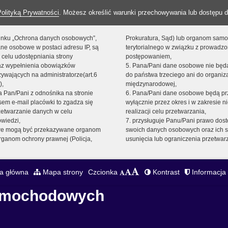
Polityką Prywatności
. Możesz określić warunki przechowywania lub dostępu d
 linku „Ochrona danych osobowych”,
Prokuratura, Sąd) lub organom sam
ne osobowe w postaci adresu IP, są
terytorialnego w związku z prowadz
 celu udostępniania strony
postępowaniem,
raz wypełnienia obowiązków
5. Pana/Pani dane osobowe nie bę
ywających na administratorze(art.6
do państwa trzeciego ani do organiza
),
międzynarodowej,
sta Pan/Pani z odnośnika na stronie
6. Pana/Pani dane osobowe będą pr
em e-mail placówki to zgadza się
wyłącznie przez okres i w zakresie 
zetwarzanie danych w celu
realizacji celu przetwarzania,
owiedzi,
7. przysługuje Panu/Pani prawo dost
we mogą być przekazywane organom
swoich danych osobowych oraz ich s
ganom ochrony prawnej (Policja,
usunięcia lub ograniczenia przetwar
a główna
Mapa strony
Czcionka
Kontrast
Informacja 
Samochodowych