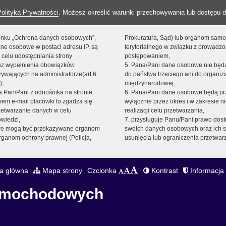
Polityką Prywatności
. Możesz określić warunki przechowywania lub dostępu d
 linku „Ochrona danych osobowych”,
Prokuratura, Sąd) lub organom sam
ne osobowe w postaci adresu IP, są
terytorialnego w związku z prowadz
 celu udostępniania strony
postępowaniem,
raz wypełnienia obowiązków
5. Pana/Pani dane osobowe nie bę
ywających na administratorze(art.6
do państwa trzeciego ani do organiza
),
międzynarodowej,
sta Pan/Pani z odnośnika na stronie
6. Pana/Pani dane osobowe będą pr
em e-mail placówki to zgadza się
wyłącznie przez okres i w zakresie 
zetwarzanie danych w celu
realizacji celu przetwarzania,
owiedzi,
7. przysługuje Panu/Pani prawo dost
we mogą być przekazywane organom
swoich danych osobowych oraz ich s
ganom ochrony prawnej (Policja,
usunięcia lub ograniczenia przetwar
a główna
Mapa strony
Czcionka
Kontrast
Informacja 
Samochodowych