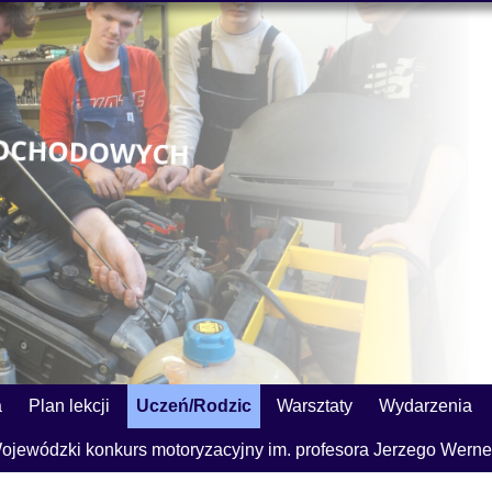
a
Plan lekcji
Uczeń/Rodzic
Warsztaty
Wydarzenia
ojewódzki konkurs motoryzacyjny im. profesora Jerzego Werne