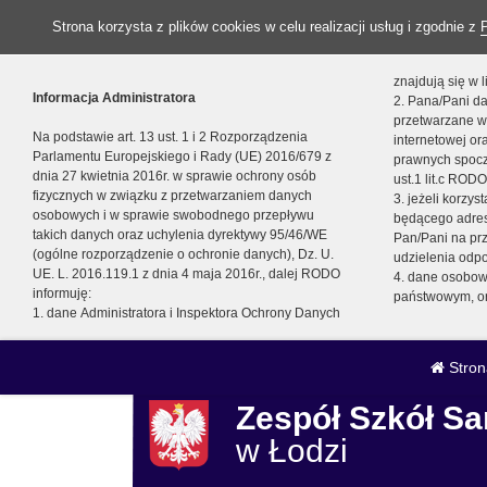
Strona korzysta z plików cookies w celu realizacji usług i zgodnie z
znajdują się w
Informacja Administratora
2. Pana/Pani da
przetwarzane w
Na podstawie art. 13 ust. 1 i 2 Rozporządzenia
internetowej o
Parlamentu Europejskiego i Rady (UE) 2016/679 z
prawnych spocz
dnia 27 kwietnia 2016r. w sprawie ochrony osób
ust.1 lit.c RODO
fizycznych w związku z przetwarzaniem danych
3. jeżeli korzy
osobowych i w sprawie swobodnego przepływu
będącego adres
takich danych oraz uchylenia dyrektywy 95/46/WE
Pan/Pani na pr
(ogólne rozporządzenie o ochronie danych), Dz. U.
udzielenia odp
UE. L. 2016.119.1 z dnia 4 maja 2016r., dalej RODO
4. dane osobo
informuję:
państwowym, or
1. dane Administratora i Inspektora Ochrony Danych
Stron
Zespół Szkół 
w Łodzi