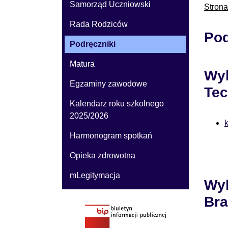
Samorząd Uczniowski
Stron
Rada Rodziców
Pod
Podręczniki
Matura
Wyk
Egzaminy zawodowe
Te
Kalendarz roku szkolnego
2025/2026
Harmonogram spotkań
Opieka zdrowotna
mLegitymacja
Wyk
Bra