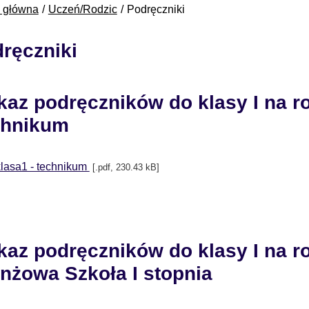
a główna
Uczeń/Rodzic
Podręczniki
ręczniki
az podręczników do klasy I na ro
chnikum
klasa1 - technikum
[.pdf, 230.43 kB]
az podręczników do klasy I na ro
nżowa Szkoła I stopnia