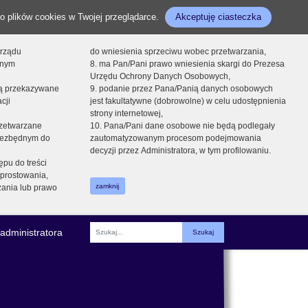
o plików cookies w Twojej przeglądarce.
Akceptuję ciasteczka
orządu
do wniesienia sprzeciwu wobec przetwarzania,
onym
8. ma Pan/Pani prawo wniesienia skargi do Prezesa
Urzędu Ochrony Danych Osobowych,
dą przekazywane
9. podanie przez Pana/Panią danych osobowych
cji
jest fakultatywne (dobrowolne) w celu udostępnienia
strony internetowej,
zetwarzane
10. Pana/Pani dane osobowe nie będą podlegały
niezbędnym do
zautomatyzowanym procesom podejmowania
decyzji przez Administratora, w tym profilowaniu.
ępu do treści
prostowania,
zamknij
zania lub prawo
administratora
Fraza