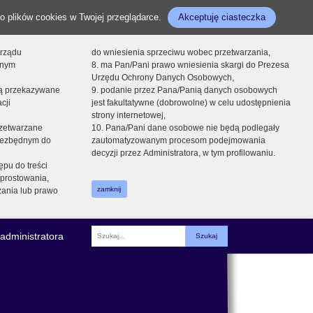
o plików cookies w Twojej przeglądarce.
Akceptuję ciasteczka
orządu
do wniesienia sprzeciwu wobec przetwarzania,
onym
8. ma Pan/Pani prawo wniesienia skargi do Prezesa
Urzędu Ochrony Danych Osobowych,
dą przekazywane
9. podanie przez Pana/Panią danych osobowych
cji
jest fakultatywne (dobrowolne) w celu udostępnienia
strony internetowej,
zetwarzane
10. Pana/Pani dane osobowe nie będą podlegały
niezbędnym do
zautomatyzowanym procesom podejmowania
decyzji przez Administratora, w tym profilowaniu.
ępu do treści
prostowania,
zamknij
zania lub prawo
administratora
Fraza