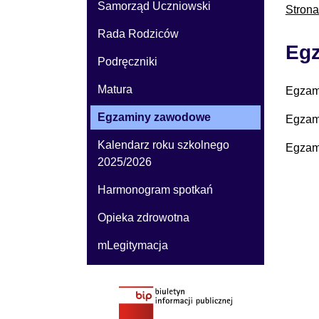
Samorząd Uczniowski
Stron
Rada Rodziców
Eg
Podręczniki
Matura
Egzami
Egzaminy zawodowe
Egzami
Kalendarz roku szkolnego
Egzami
2025/2026
Harmonogram spotkań
Opieka zdrowotna
mLegitymacja