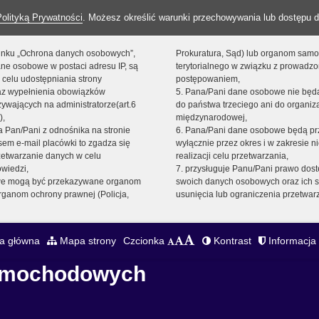
Polityką Prywatności
. Możesz określić warunki przechowywania lub dostępu d
 linku „Ochrona danych osobowych”,
Prokuratura, Sąd) lub organom sam
ne osobowe w postaci adresu IP, są
terytorialnego w związku z prowadz
 celu udostępniania strony
postępowaniem,
raz wypełnienia obowiązków
5. Pana/Pani dane osobowe nie bę
ywających na administratorze(art.6
do państwa trzeciego ani do organiza
),
międzynarodowej,
sta Pan/Pani z odnośnika na stronie
6. Pana/Pani dane osobowe będą pr
em e-mail placówki to zgadza się
wyłącznie przez okres i w zakresie 
zetwarzanie danych w celu
realizacji celu przetwarzania,
owiedzi,
7. przysługuje Panu/Pani prawo dost
we mogą być przekazywane organom
swoich danych osobowych oraz ich s
ganom ochrony prawnej (Policja,
usunięcia lub ograniczenia przetwar
a główna
Mapa strony
Czcionka
Kontrast
Informacja 
Samochodowych