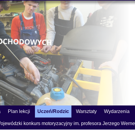
a
Plan lekcji
Uczeń/Rodzic
Warsztaty
Wydarzenia
ojewódzki konkurs motoryzacyjny im. profesora Jerzego Werne