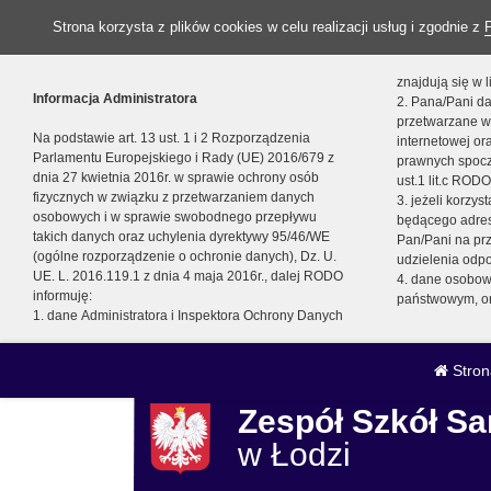
Strona korzysta z plików cookies w celu realizacji usług i zgodnie z
znajdują się w
Informacja Administratora
2. Pana/Pani da
przetwarzane w
Na podstawie art. 13 ust. 1 i 2 Rozporządzenia
internetowej o
Parlamentu Europejskiego i Rady (UE) 2016/679 z
prawnych spocz
dnia 27 kwietnia 2016r. w sprawie ochrony osób
ust.1 lit.c RODO
fizycznych w związku z przetwarzaniem danych
3. jeżeli korzy
osobowych i w sprawie swobodnego przepływu
będącego adres
takich danych oraz uchylenia dyrektywy 95/46/WE
Pan/Pani na pr
(ogólne rozporządzenie o ochronie danych), Dz. U.
udzielenia odp
UE. L. 2016.119.1 z dnia 4 maja 2016r., dalej RODO
4. dane osobo
informuję:
państwowym, or
1. dane Administratora i Inspektora Ochrony Danych
Stron
Zespół Szkół 
w Łodzi