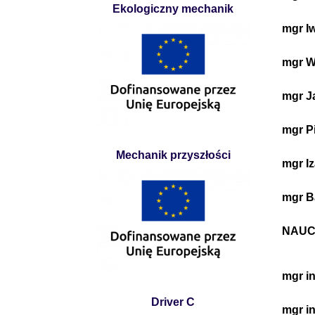
Ekologiczny mechanik
mgr I
mgr W
mgr J
mgr P
Mechanik przyszłości
mgr I
mgr B
NAUC
mgr in
Driver C
mgr i