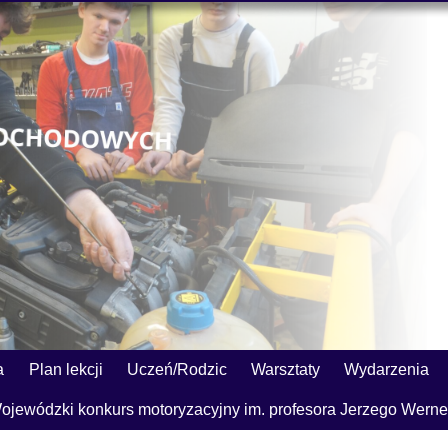
a
Plan lekcji
Uczeń/Rodzic
Warsztaty
Wydarzenia
ojewódzki konkurs motoryzacyjny im. profesora Jerzego Werne