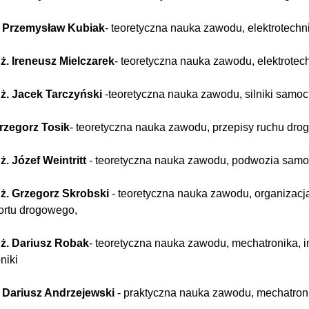
ż. Przemysław Kubiak
- teoretyczna nauka zawodu, elektrotechni
ż. Ireneusz Mielczarek
- teoretyczna nauka zawodu, elektrotec
nż. Jacek Tarczyński
-teoretyczna nauka zawodu, silniki samo
rzegorz Tosik
- teoretyczna nauka zawodu, przepisy ruchu dr
ż. Józef Weintritt
- teoretyczna nauka zawodu, podwozia sa
nż. Grzegorz Skrobski
- teoretyczna nauka zawodu, organizacj
ortu drogowego,
nż. Dariusz Robak
- teoretyczna nauka zawodu, mechatronika, in
niki
. Dariusz Andrzejewski
- praktyczna nauka zawodu, mechatroni