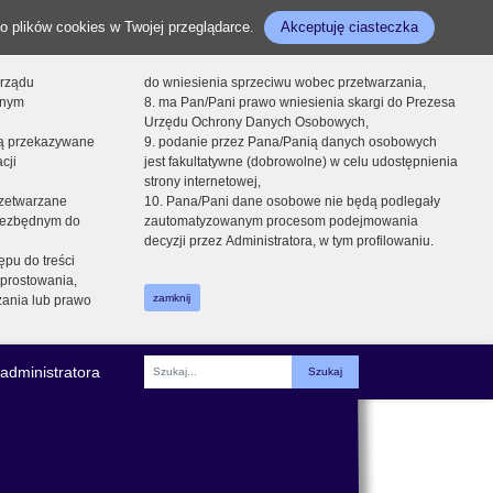
o plików cookies w Twojej przeglądarce.
Akceptuję ciasteczka
orządu
do wniesienia sprzeciwu wobec przetwarzania,
onym
8. ma Pan/Pani prawo wniesienia skargi do Prezesa
Urzędu Ochrony Danych Osobowych,
dą przekazywane
9. podanie przez Pana/Panią danych osobowych
cji
jest fakultatywne (dobrowolne) w celu udostępnienia
strony internetowej,
zetwarzane
10. Pana/Pani dane osobowe nie będą podlegały
niezbędnym do
zautomatyzowanym procesom podejmowania
decyzji przez Administratora, w tym profilowaniu.
ępu do treści
prostowania,
zamknij
zania lub prawo
administratora
Fraza