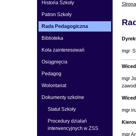
Historia Szkoły
Stron
Patron Szkoły
Rad
Rada Pedagogiczna
Biblioteka
Dyrek
Koła zainteresowań
mgr S
Osiągnięcia
Wiced
Pedagog
mgr J
Wolontariat
zawo
Dokumenty szkolne
Wiced
Statut Szkoły
mgr in
Procedury działań
Kiero
interwencyjnych w ZSS
mgr An