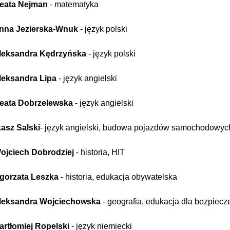
eata Nejman
- matematyka
nna Jezierska-Wnuk
- język polski
leksandra Kędrzyńska
- język polski
leksandra Lipa
- język angielski
eata Dobrzelewska
- język angielski
asz Salski
- język angielski, budowa pojazdów samochodowych
ojciech Dobrodziej
-
historia, HIT
łgorzata Leszka
- historia, edukacja obywatelska
leksandra Wojciechowska
- geografia, edukacja dla bezpiec
artłomiej Ropelski
- język niemiecki