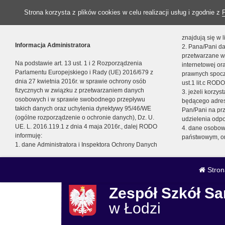
Strona korzysta z plików cookies w celu realizacji usług i zgodnie z
znajdują się w
Informacja Administratora
2. Pana/Pani da
przetwarzane w
Na podstawie art. 13 ust. 1 i 2 Rozporządzenia
internetowej o
Parlamentu Europejskiego i Rady (UE) 2016/679 z
prawnych spocz
dnia 27 kwietnia 2016r. w sprawie ochrony osób
ust.1 lit.c RODO
fizycznych w związku z przetwarzaniem danych
3. jeżeli korzy
osobowych i w sprawie swobodnego przepływu
będącego adres
takich danych oraz uchylenia dyrektywy 95/46/WE
Pan/Pani na pr
(ogólne rozporządzenie o ochronie danych), Dz. U.
udzielenia odp
UE. L. 2016.119.1 z dnia 4 maja 2016r., dalej RODO
4. dane osobo
informuję:
państwowym, or
1. dane Administratora i Inspektora Ochrony Danych
Stron
Zespół Szkół 
w Łodzi