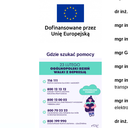
dr in
mgr in
mgr i
mgr G
Gdzie szukać pomocy
mgr in
mgr i
transp
mgr i
elektro
dr inż