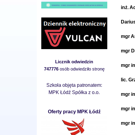
inż. 
Dariu
mgr A
mgr D
Licznik odwiedzin
mgr i
747776
osób odwiedziło stronę
lic. G
Szkoła objęta patronatem:
MPK Łódź Spółka z o.o.
mgr in
mgr in
Oferty pracy MPK Łódź
mgr i