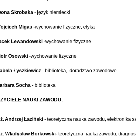
wona Skrobska
- język niemiecki
ojciech Migas
-wychowanie fizyczne, etyka
acek Lewandowski
-wychowanie fizyczne
iotr Osowski
-wychowanie fizyczne
zabela Łyszkiewicz
- biblioteka, doradztwo zawodowe
arbara Socha
- biblioteka
ZYCIELE NA
U
KI ZAWODU:
ż. Andrzej Łaziński
- teoretyczna nauka zawodu, elektronika
nż. Władysław Borkowski
- teoretyczna nauka zawodu, diagn