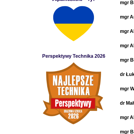
mgr B
mgr A
mgr A
mgr A
Perspektywy Technika 2026
mgr B
dr Łuk
mgr W
dr Ma
mgr A
mgr B