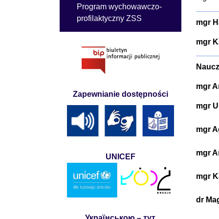
Program wychowawczo-
profilaktyczny ZSS
mgr H
mgr K
Naucz
mgr A
Zapewnianie dostępności
mgr U
mgr A
mgr A
UNICEF
mgr K
dr Ma
Українською – тут