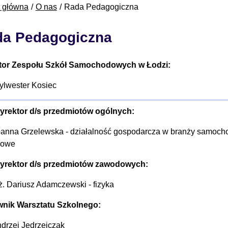
a główna
O nas
Rada Pedagogiczna
a Pedagogiczna
tor Zespołu Szkół Samochodowych w Łodzi:
ylwester Kosiec
yrektor d/s przedmiotów ogólnych:
oanna Grzelewska -
działalność gospodarcza w branży samocho
dowe
yrektor d/s przedmiotów zawodowych:
ż. Dariusz Adamczewski - fizyka
wnik Warsztatu Szkolnego:
drzej Jędrzejczak