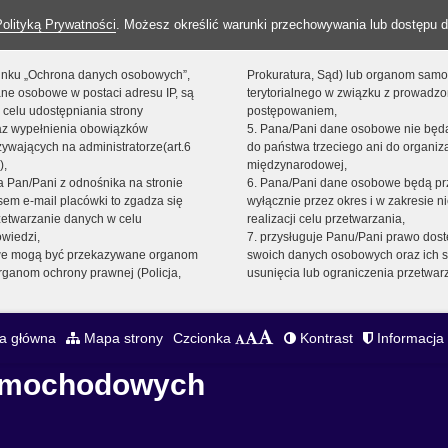
Polityką Prywatności
. Możesz określić warunki przechowywania lub dostępu d
 linku „Ochrona danych osobowych”,
Prokuratura, Sąd) lub organom sam
ne osobowe w postaci adresu IP, są
terytorialnego w związku z prowadz
 celu udostępniania strony
postępowaniem,
raz wypełnienia obowiązków
5. Pana/Pani dane osobowe nie bę
ywających na administratorze(art.6
do państwa trzeciego ani do organiza
),
międzynarodowej,
sta Pan/Pani z odnośnika na stronie
6. Pana/Pani dane osobowe będą pr
em e-mail placówki to zgadza się
wyłącznie przez okres i w zakresie 
zetwarzanie danych w celu
realizacji celu przetwarzania,
owiedzi,
7. przysługuje Panu/Pani prawo dost
we mogą być przekazywane organom
swoich danych osobowych oraz ich s
ganom ochrony prawnej (Policja,
usunięcia lub ograniczenia przetwar
a główna
Mapa strony
Czcionka
Kontrast
Informacja 
Samochodowych