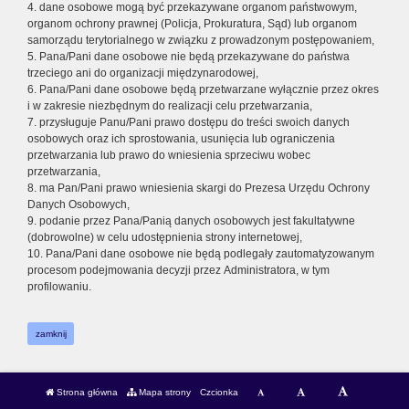
4. dane osobowe mogą być przekazywane organom państwowym,
organom ochrony prawnej (Policja, Prokuratura, Sąd) lub organom
samorządu terytorialnego w związku z prowadzonym postępowaniem,
5. Pana/Pani dane osobowe nie będą przekazywane do państwa
trzeciego ani do organizacji międzynarodowej,
6. Pana/Pani dane osobowe będą przetwarzane wyłącznie przez okres
i w zakresie niezbędnym do realizacji celu przetwarzania,
7. przysługuje Panu/Pani prawo dostępu do treści swoich danych
osobowych oraz ich sprostowania, usunięcia lub ograniczenia
przetwarzania lub prawo do wniesienia sprzeciwu wobec
przetwarzania,
8. ma Pan/Pani prawo wniesienia skargi do Prezesa Urzędu Ochrony
Danych Osobowych,
9. podanie przez Pana/Panią danych osobowych jest fakultatywne
(dobrowolne) w celu udostępnienia strony internetowej,
10. Pana/Pani dane osobowe nie będą podlegały zautomatyzowanym
procesom podejmowania decyzji przez Administratora, w tym
profilowaniu.
zamknij
Strona główna
Mapa strony
Czcionka