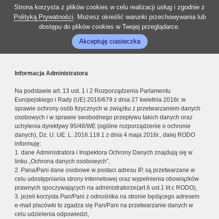
Strona korzysta z plików cookies w celu realizacji usług i zgodnie z
Polityką Prywatności
. Możesz określić warunki przechowywania lub
dostępu do plików cookies w Twojej przeglądarce.
Akceptuję ciasteczka
Informacja Administratora
Na podstawie art. 13 ust. 1 i 2 Rozporządzenia Parlamentu
Europejskiego i Rady (UE) 2016/679 z dnia 27 kwietnia 2016r. w
sprawie ochrony osób fizycznych w związku z przetwarzaniem danych
osobowych i w sprawie swobodnego przepływu takich danych oraz
uchylenia dyrektywy 95/46/WE (ogólne rozporządzenie o ochronie
danych), Dz. U. UE. L. 2016.119.1 z dnia 4 maja 2016r., dalej RODO
informuję:
1. dane Administratora i Inspektora Ochrony Danych znajdują się w
linku „Ochrona danych osobowych”,
2. Pana/Pani dane osobowe w postaci adresu IP, są przetwarzane w
celu udostępniania strony internetowej oraz wypełnienia obowiązków
prawnych spoczywających na administratorze(art.6 ust.1 lit.c RODO),
3. jeżeli korzysta Pan/Pani z odnośnika na stronie będącego adresem
e-mail placówki to zgadza się Pan/Pani na przetwarzanie danych w
celu udzielenia odpowiedzi,