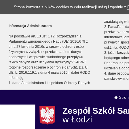
Strona korzysta z plików cookies w celu realizacji usług i zgodnie z
znajdują się w
Informacja Administratora
2. Pana/Pani da
przetwarzane w
Na podstawie art. 13 ust. 1 i 2 Rozporządzenia
internetowej o
Parlamentu Europejskiego i Rady (UE) 2016/679 z
prawnych spocz
dnia 27 kwietnia 2016r. w sprawie ochrony osób
ust.1 lit.c RODO
fizycznych w związku z przetwarzaniem danych
3. jeżeli korzy
osobowych i w sprawie swobodnego przepływu
będącego adres
takich danych oraz uchylenia dyrektywy 95/46/WE
Pan/Pani na pr
(ogólne rozporządzenie o ochronie danych), Dz. U.
udzielenia odp
UE. L. 2016.119.1 z dnia 4 maja 2016r., dalej RODO
4. dane osobo
informuję:
państwowym, or
1. dane Administratora i Inspektora Ochrony Danych
Stron
Zespół Szkół 
w Łodzi