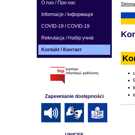
O nas / Про нас
Stron
Informacje / Інформація
COVID-19 / COVID-19
Kon
Rekrutacja / Набір учнів
Kontakt / Контакт
Ko
u
t
Zapewnianie dostępności
UNICEF