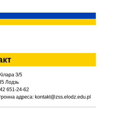
акт
Кілара 3/5
35 Лодзь
 42 651-24-62
тронна адреса: kontakt@zss.elodz.edu.pl