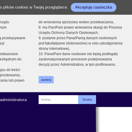
o plików cookies w Twojej przeglądarce.
Akceptuję ciasteczka
orządu
do wniesienia sprzeciwu wobec przetwarzania,
onym
8. ma Pan/Pani prawo wniesienia skargi do Prezesa
Urzędu Ochrony Danych Osobowych,
dą przekazywane
9. podanie przez Pana/Panią danych osobowych
cji
jest fakultatywne (dobrowolne) w celu udostępnienia
strony internetowej,
zetwarzane
10. Pana/Pani dane osobowe nie będą podlegały
niezbędnym do
zautomatyzowanym procesom podejmowania
decyzji przez Administratora, w tym profilowaniu.
ępu do treści
prostowania,
zamknij
zania lub prawo
administratora
Fraza