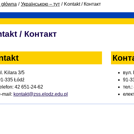
a główna
Українською – тут
Kontakt / Контакт
takt / Контакт
ntakt
Конт
l. Kilara 3/5
вул. 
91-335 Łódź
91-3
elefon: 42 651-24-62
тел.:
e-mail:
kontakt@zss.elodz.edu.pl
елек