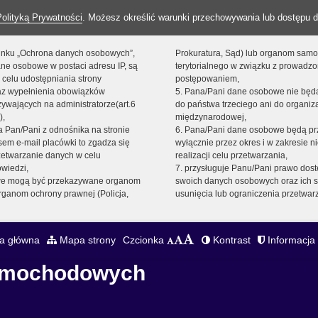
Polityką Prywatności
. Możesz określić warunki przechowywania lub dostępu d
 linku „Ochrona danych osobowych”,
Prokuratura, Sąd) lub organom sam
ne osobowe w postaci adresu IP, są
terytorialnego w związku z prowadz
 celu udostępniania strony
postępowaniem,
raz wypełnienia obowiązków
5. Pana/Pani dane osobowe nie bę
ywających na administratorze(art.6
do państwa trzeciego ani do organiza
),
międzynarodowej,
sta Pan/Pani z odnośnika na stronie
6. Pana/Pani dane osobowe będą pr
em e-mail placówki to zgadza się
wyłącznie przez okres i w zakresie 
zetwarzanie danych w celu
realizacji celu przetwarzania,
owiedzi,
7. przysługuje Panu/Pani prawo dost
we mogą być przekazywane organom
swoich danych osobowych oraz ich s
ganom ochrony prawnej (Policja,
usunięcia lub ograniczenia przetwar
a główna
Mapa strony
Czcionka
Kontrast
Informacja 
Samochodowych