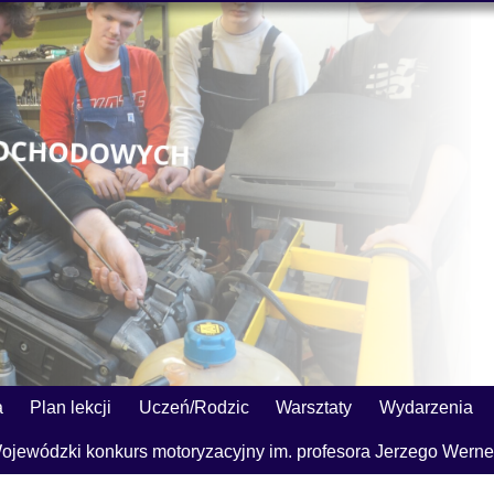
a
Plan lekcji
Uczeń/Rodzic
Warsztaty
Wydarzenia
ojewódzki konkurs motoryzacyjny im. profesora Jerzego Werne