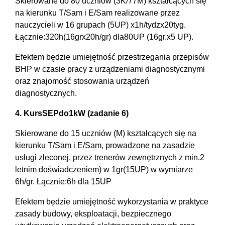
Skierowane do 80 uczniów (3K/77M) kształcących się
na kierunku T/Sam i E/Sam realizowane przez
nauczycieli w 16 grupach (5UP) x1h/tydzx20tyg.
Łącznie:320h(16grx20h/gr) dla80UP (16gr.x5 UP).
Efektem będzie umiejętność przestrzegania przepisów
BHP w czasie pracy z urządzeniami diagnostycznymi
oraz znajomość stosowania urządzeń
diagnostycznych.
4. KursSEPdo1kW (zadanie 6)
Skierowane do 15 uczniów (M) kształcących się na
kierunku T/Sam i E/Sam, prowadzone na zasadzie
usługi zleconej, przez trenerów zewnętrznych z min.2
letnim doświadczeniem) w 1gr(15UP) w wymiarze
6h/gr. Łącznie:6h dla 15UP
Efektem będzie umiejętność wykorzystania w praktyce
zasady budowy, eksploatacji, bezpiecznego