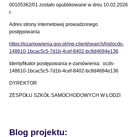
00105362/01 zostało opublikowane w dniu 10.02.2026
r.
Adres strony internetowej prowadzonego
postępowania
https://ezamowienia.gov.pl/mp-client/search/list/ocds-
148610-1bcac5c5-7d1b-4cef-8402-bc8d4684e136
Identyfikator postępowania e-zamówienia: ocds-
148610-1bcac5c5-7d1b-4cef-8402-bc8d4684e136
DYREKTOR
ZESPOŁU SZKÓŁ SAMOCHODOWYCH W ŁODZI
Blog projektu: