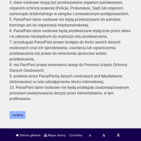
4. dane osobowe mogą być przekazywane organom państwowym,
organom ochrony prawnej (Policja, Prokuratura, Sąd) lub organom
samorządu terytorialnego w związku z prowadzonym postępowaniem,
5. Pana/Pani dane osobowe nie będą przekazywane do państwa
trzeciego ani do organizacji międzynarodowej,
6. Pana/Pani dane osobowe będą przetwarzane wyłącznie przez okres
i w zakresie niezbędnym do realizacji celu przetwarzania,
7. przysługuje Panu/Pani prawo dostępu do treści swoich danych
osobowych oraz ich sprostowania, usunięcia lub ograniczenia
przetwarzania lub prawo do wniesienia sprzeciwu wobec
przetwarzania,
8. ma Pan/Pani prawo wniesienia skargi do Prezesa Urzędu Ochrony
Danych Osobowych,
9. podanie przez Pana/Panią danych osobowych jest fakultatywne
(dobrowolne) w celu udostępnienia strony internetowej,
10. Pana/Pani dane osobowe nie będą podlegały zautomatyzowanym
procesom podejmowania decyzji przez Administratora, w tym
profilowaniu.
zamknij
Strona główna
Mapa strony
Czcionka