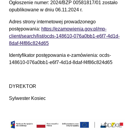
Ogłoszenie numer: 2024/BZP 00581817/01 zostało
opublikowane w dniu 06.11.2024 r.
Adres strony internetowej prowadzonego
postępowania:
https://ezamowienia.gov.pl/mp-
client/search/list/ocds-148610-076a0bb1-e6f7-4d1d-
8daf-f4f86c824d65
Identyfikator postępowania e-zamówienia: ocds-
148610-076a0bb1-e6f7-4d1d-8daf-f4f86c824d65
DYREKTOR
Sylwester Kosiec