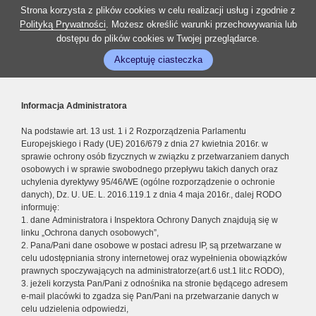
Strona korzysta z plików cookies w celu realizacji usług i zgodnie z
Polityką Prywatności
. Możesz określić warunki przechowywania lub
dostępu do plików cookies w Twojej przeglądarce.
Akceptuję ciasteczka
Informacja Administratora
Na podstawie art. 13 ust. 1 i 2 Rozporządzenia Parlamentu
Europejskiego i Rady (UE) 2016/679 z dnia 27 kwietnia 2016r. w
sprawie ochrony osób fizycznych w związku z przetwarzaniem danych
osobowych i w sprawie swobodnego przepływu takich danych oraz
uchylenia dyrektywy 95/46/WE (ogólne rozporządzenie o ochronie
danych), Dz. U. UE. L. 2016.119.1 z dnia 4 maja 2016r., dalej RODO
informuję:
1. dane Administratora i Inspektora Ochrony Danych znajdują się w
linku „Ochrona danych osobowych”,
2. Pana/Pani dane osobowe w postaci adresu IP, są przetwarzane w
celu udostępniania strony internetowej oraz wypełnienia obowiązków
prawnych spoczywających na administratorze(art.6 ust.1 lit.c RODO),
3. jeżeli korzysta Pan/Pani z odnośnika na stronie będącego adresem
e-mail placówki to zgadza się Pan/Pani na przetwarzanie danych w
celu udzielenia odpowiedzi,