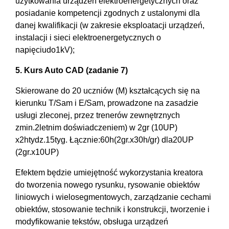
użytkowania urządzeń elektroenergetycznych oraz
posiadanie kompetencji zgodnych z ustalonymi dla
danej kwalifikacji (w zakresie eksploatacji urządzeń,
instalacji i sieci elektroenergetycznych o
napięciudo1kV);
5. Kurs Auto CAD (zadanie 7)
Skierowane do 20 uczniów (M) kształcących się na
kierunku T/Sam i E/Sam, prowadzone na zasadzie
usługi zleconej, przez trenerów zewnętrznych
zmin.2letnim doświadczeniem) w 2gr (10UP)
x2htydz.15tyg. Łącznie:60h(2gr.x30h/gr) dla20UP
(2gr.x10UP)
Efektem będzie umiejętność wykorzystania kreatora
do tworzenia nowego rysunku, rysowanie obiektów
liniowych i wielosegmentowych, zarządzanie cechami
obiektów, stosowanie technik i konstrukcji, tworzenie i
modyfikowanie tekstów, obsługa urządzeń