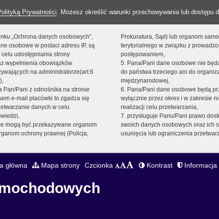
Polityką Prywatności
. Możesz określić warunki przechowywania lub dostępu d
 linku „Ochrona danych osobowych”,
Prokuratura, Sąd) lub organom sam
ne osobowe w postaci adresu IP, są
terytorialnego w związku z prowadz
 celu udostępniania strony
postępowaniem,
raz wypełnienia obowiązków
5. Pana/Pani dane osobowe nie bę
ywających na administratorze(art.6
do państwa trzeciego ani do organiza
),
międzynarodowej,
sta Pan/Pani z odnośnika na stronie
6. Pana/Pani dane osobowe będą pr
em e-mail placówki to zgadza się
wyłącznie przez okres i w zakresie 
zetwarzanie danych w celu
realizacji celu przetwarzania,
owiedzi,
7. przysługuje Panu/Pani prawo dost
we mogą być przekazywane organom
swoich danych osobowych oraz ich s
ganom ochrony prawnej (Policja,
usunięcia lub ograniczenia przetwar
a główna
Mapa strony
Czcionka
Kontrast
Informacja 
Samochodowych