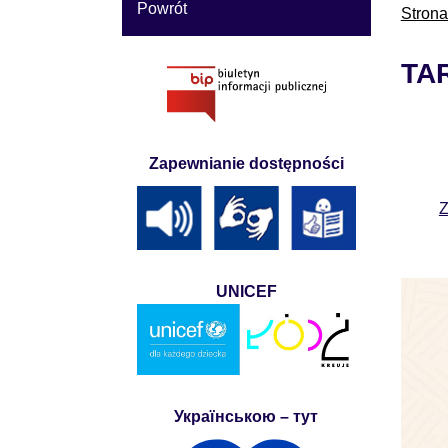
Powrót
Stron
TA
Zapewnianie dostępności
Z
UNICEF
Українською – тут