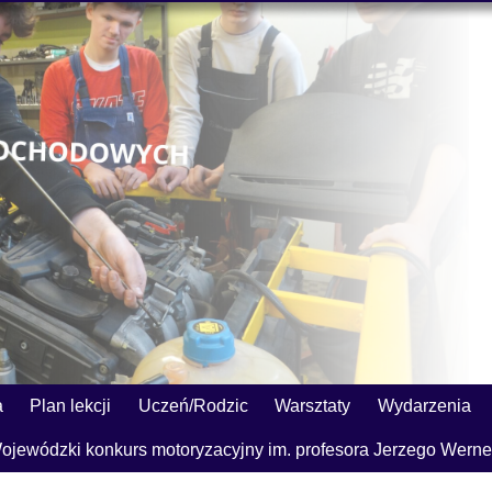
a
Plan lekcji
Uczeń/Rodzic
Warsztaty
Wydarzenia
ojewódzki konkurs motoryzacyjny im. profesora Jerzego Werne