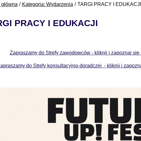
a główna
Kategoria: Wydarzenia
TARGI PRACY I EDUKACJI
RGI PRACY I EDUKACJI
Zapraszamy do Strefy zawodowców - kliknij i zapoznaj s
apraszamy do Strefy konsultacyjno-doradczej - kliknij i zapo