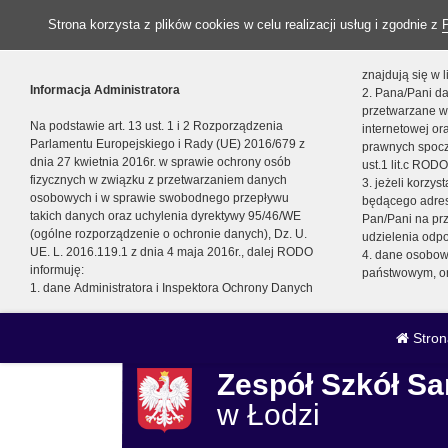
Strona korzysta z plików cookies w celu realizacji usług i zgodnie z
znajdują się w
Informacja Administratora
2. Pana/Pani da
przetwarzane w
Na podstawie art. 13 ust. 1 i 2 Rozporządzenia
internetowej o
Parlamentu Europejskiego i Rady (UE) 2016/679 z
prawnych spocz
dnia 27 kwietnia 2016r. w sprawie ochrony osób
ust.1 lit.c RODO
fizycznych w związku z przetwarzaniem danych
3. jeżeli korzy
osobowych i w sprawie swobodnego przepływu
będącego adres
takich danych oraz uchylenia dyrektywy 95/46/WE
Pan/Pani na pr
(ogólne rozporządzenie o ochronie danych), Dz. U.
udzielenia odp
UE. L. 2016.119.1 z dnia 4 maja 2016r., dalej RODO
4. dane osobo
informuję:
państwowym, or
1. dane Administratora i Inspektora Ochrony Danych
Stron
Zespół Szkół 
w Łodzi