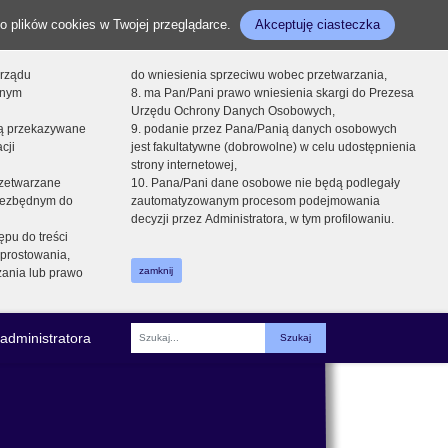
o plików cookies w Twojej przeglądarce.
Akceptuję ciasteczka
orządu
do wniesienia sprzeciwu wobec przetwarzania,
onym
8. ma Pan/Pani prawo wniesienia skargi do Prezesa
Urzędu Ochrony Danych Osobowych,
dą przekazywane
9. podanie przez Pana/Panią danych osobowych
cji
jest fakultatywne (dobrowolne) w celu udostępnienia
strony internetowej,
zetwarzane
10. Pana/Pani dane osobowe nie będą podlegały
niezbędnym do
zautomatyzowanym procesom podejmowania
decyzji przez Administratora, w tym profilowaniu.
ępu do treści
prostowania,
zamknij
zania lub prawo
administratora
Fraza