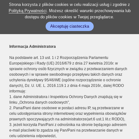
Strona korzysta z plików cookies w celu realizacji usług i zgodnie z
Polityką Prywatności
. Możesz określić warunki przechowywania lub
dostępu do plików cookies w Twojej przeglądarce.
Akceptuję ciasteczka
Informacja Administratora
Na podstawie art. 13 ust. 1 i 2 Rozporządzenia Parlamentu
Europejskiego i Rady (UE) 2016/679 z dnia 27 kwietnia 2016r. w
sprawie ochrony osób fizycznych w związku z przetwarzaniem danych
osobowych i w sprawie swobodnego przepływu takich danych oraz
uchylenia dyrektywy 95/46/WE (ogólne rozporządzenie o ochronie
danych), Dz. U. UE. L. 2016.119.1 z dnia 4 maja 2016r., dalej RODO
informuję:
1. dane Administratora i Inspektora Ochrony Danych znajdują się w
linku „Ochrona danych osobowych”,
2. Pana/Pani dane osobowe w postaci adresu IP, są przetwarzane w
celu udostępniania strony internetowej oraz wypełnienia obowiązków
prawnych spoczywających na administratorze(art.6 ust.1 lit.c RODO),
3. jeżeli korzysta Pan/Pani z odnośnika na stronie będącego adresem
e-mail placówki to zgadza się Pan/Pani na przetwarzanie danych w
celu udzielenia odpowiedzi,