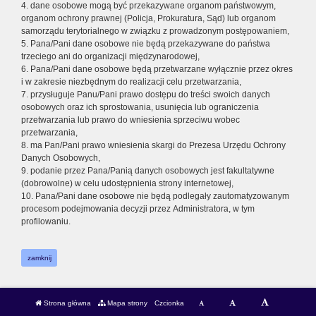
4. dane osobowe mogą być przekazywane organom państwowym,
organom ochrony prawnej (Policja, Prokuratura, Sąd) lub organom
samorządu terytorialnego w związku z prowadzonym postępowaniem,
5. Pana/Pani dane osobowe nie będą przekazywane do państwa
trzeciego ani do organizacji międzynarodowej,
6. Pana/Pani dane osobowe będą przetwarzane wyłącznie przez okres
i w zakresie niezbędnym do realizacji celu przetwarzania,
7. przysługuje Panu/Pani prawo dostępu do treści swoich danych
osobowych oraz ich sprostowania, usunięcia lub ograniczenia
przetwarzania lub prawo do wniesienia sprzeciwu wobec
przetwarzania,
8. ma Pan/Pani prawo wniesienia skargi do Prezesa Urzędu Ochrony
Danych Osobowych,
9. podanie przez Pana/Panią danych osobowych jest fakultatywne
(dobrowolne) w celu udostępnienia strony internetowej,
10. Pana/Pani dane osobowe nie będą podlegały zautomatyzowanym
procesom podejmowania decyzji przez Administratora, w tym
profilowaniu.
zamknij
Strona główna
Mapa strony
Czcionka