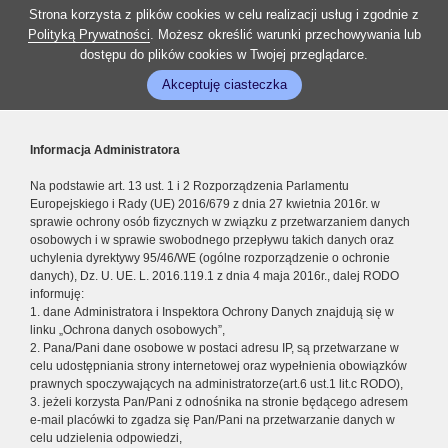
Strona korzysta z plików cookies w celu realizacji usług i zgodnie z
Polityką Prywatności
. Możesz określić warunki przechowywania lub
dostępu do plików cookies w Twojej przeglądarce.
Akceptuję ciasteczka
Informacja Administratora
Na podstawie art. 13 ust. 1 i 2 Rozporządzenia Parlamentu
Europejskiego i Rady (UE) 2016/679 z dnia 27 kwietnia 2016r. w
sprawie ochrony osób fizycznych w związku z przetwarzaniem danych
osobowych i w sprawie swobodnego przepływu takich danych oraz
uchylenia dyrektywy 95/46/WE (ogólne rozporządzenie o ochronie
danych), Dz. U. UE. L. 2016.119.1 z dnia 4 maja 2016r., dalej RODO
informuję:
1. dane Administratora i Inspektora Ochrony Danych znajdują się w
linku „Ochrona danych osobowych”,
2. Pana/Pani dane osobowe w postaci adresu IP, są przetwarzane w
celu udostępniania strony internetowej oraz wypełnienia obowiązków
prawnych spoczywających na administratorze(art.6 ust.1 lit.c RODO),
3. jeżeli korzysta Pan/Pani z odnośnika na stronie będącego adresem
e-mail placówki to zgadza się Pan/Pani na przetwarzanie danych w
celu udzielenia odpowiedzi,