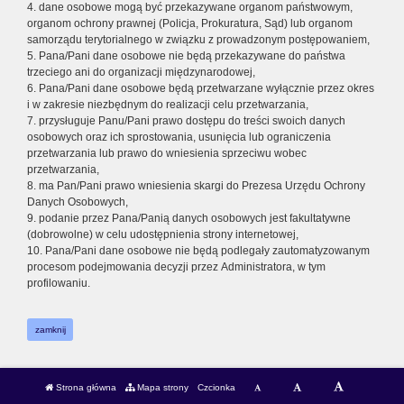
4. dane osobowe mogą być przekazywane organom państwowym,
organom ochrony prawnej (Policja, Prokuratura, Sąd) lub organom
samorządu terytorialnego w związku z prowadzonym postępowaniem,
5. Pana/Pani dane osobowe nie będą przekazywane do państwa
trzeciego ani do organizacji międzynarodowej,
6. Pana/Pani dane osobowe będą przetwarzane wyłącznie przez okres
i w zakresie niezbędnym do realizacji celu przetwarzania,
7. przysługuje Panu/Pani prawo dostępu do treści swoich danych
osobowych oraz ich sprostowania, usunięcia lub ograniczenia
przetwarzania lub prawo do wniesienia sprzeciwu wobec
przetwarzania,
8. ma Pan/Pani prawo wniesienia skargi do Prezesa Urzędu Ochrony
Danych Osobowych,
9. podanie przez Pana/Panią danych osobowych jest fakultatywne
(dobrowolne) w celu udostępnienia strony internetowej,
10. Pana/Pani dane osobowe nie będą podlegały zautomatyzowanym
procesom podejmowania decyzji przez Administratora, w tym
profilowaniu.
zamknij
Strona główna
Mapa strony
Czcionka