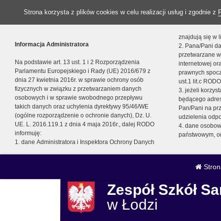
Strona korzysta z plików cookies w celu realizacji usług i zgodnie z
znajdują się w
Informacja Administratora
2. Pana/Pani da
przetwarzane w
Na podstawie art. 13 ust. 1 i 2 Rozporządzenia
internetowej o
Parlamentu Europejskiego i Rady (UE) 2016/679 z
prawnych spocz
dnia 27 kwietnia 2016r. w sprawie ochrony osób
ust.1 lit.c RODO
fizycznych w związku z przetwarzaniem danych
3. jeżeli korzy
osobowych i w sprawie swobodnego przepływu
będącego adres
takich danych oraz uchylenia dyrektywy 95/46/WE
Pan/Pani na pr
(ogólne rozporządzenie o ochronie danych), Dz. U.
udzielenia odp
UE. L. 2016.119.1 z dnia 4 maja 2016r., dalej RODO
4. dane osobo
informuję:
państwowym, or
1. dane Administratora i Inspektora Ochrony Danych
Stron
Zespół Szkół 
w Łodzi