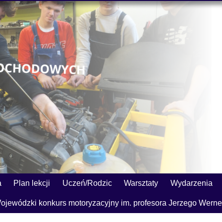
a
Plan lekcji
Uczeń/Rodzic
Warsztaty
Wydarzenia
ojewódzki konkurs motoryzacyjny im. profesora Jerzego Werne