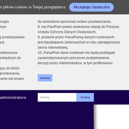
o plików cookies w Twojej przeglądarce.
Akceptuję ciasteczka
orządu
do wniesienia sprzeciwu wobec przetwarzania,
onym
8. ma Pan/Pani prawo wniesienia skargi do Prezesa
Urzędu Ochrony Danych Osobowych,
dą przekazywane
9. podanie przez Pana/Panią danych osobowych
cji
jest fakultatywne (dobrowolne) w celu udostępnienia
strony internetowej,
zetwarzane
10. Pana/Pani dane osobowe nie będą podlegały
niezbędnym do
zautomatyzowanym procesom podejmowania
decyzji przez Administratora, w tym profilowaniu.
ępu do treści
prostowania,
zamknij
zania lub prawo
administratora
Fraza