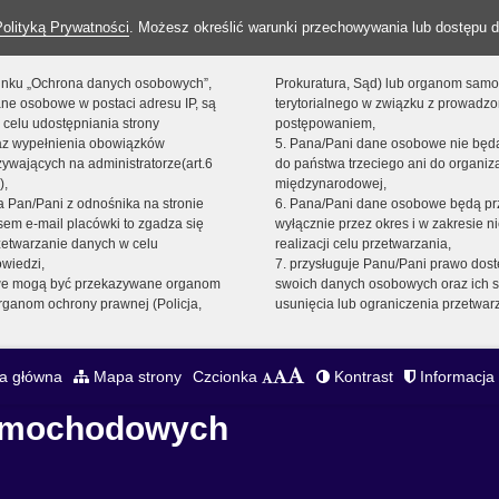
Polityką Prywatności
. Możesz określić warunki przechowywania lub dostępu d
 linku „Ochrona danych osobowych”,
Prokuratura, Sąd) lub organom sam
ne osobowe w postaci adresu IP, są
terytorialnego w związku z prowadz
 celu udostępniania strony
postępowaniem,
raz wypełnienia obowiązków
5. Pana/Pani dane osobowe nie bę
ywających na administratorze(art.6
do państwa trzeciego ani do organiza
),
międzynarodowej,
sta Pan/Pani z odnośnika na stronie
6. Pana/Pani dane osobowe będą pr
em e-mail placówki to zgadza się
wyłącznie przez okres i w zakresie 
zetwarzanie danych w celu
realizacji celu przetwarzania,
owiedzi,
7. przysługuje Panu/Pani prawo dost
we mogą być przekazywane organom
swoich danych osobowych oraz ich s
ganom ochrony prawnej (Policja,
usunięcia lub ograniczenia przetwar
a główna
Mapa strony
Czcionka
Kontrast
Informacja 
Samochodowych