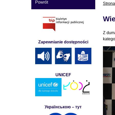
Powrót
Stron
Wie
Z dumą
katego
Zapewnianie dostępności
UNICEF
Українською – тут