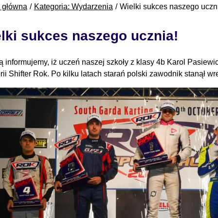
a główna
Kategoria: Wydarzenia
Wielki sukces naszego uczn
lki sukces naszego ucznia!
 informujemy, iż uczeń naszej szkoły z klasy 4b Karol Pasiewi
rii Shifter Rok. Po kilku latach starań polski zawodnik stanął 