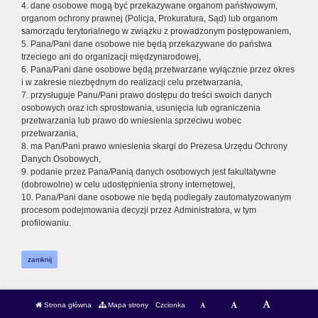
4. dane osobowe mogą być przekazywane organom państwowym,
organom ochrony prawnej (Policja, Prokuratura, Sąd) lub organom
samorządu terytorialnego w związku z prowadzonym postępowaniem,
5. Pana/Pani dane osobowe nie będą przekazywane do państwa
trzeciego ani do organizacji międzynarodowej,
6. Pana/Pani dane osobowe będą przetwarzane wyłącznie przez okres
i w zakresie niezbędnym do realizacji celu przetwarzania,
7. przysługuje Panu/Pani prawo dostępu do treści swoich danych
osobowych oraz ich sprostowania, usunięcia lub ograniczenia
przetwarzania lub prawo do wniesienia sprzeciwu wobec
przetwarzania,
8. ma Pan/Pani prawo wniesienia skargi do Prezesa Urzędu Ochrony
Danych Osobowych,
9. podanie przez Pana/Panią danych osobowych jest fakultatywne
(dobrowolne) w celu udostępnienia strony internetowej,
10. Pana/Pani dane osobowe nie będą podlegały zautomatyzowanym
procesom podejmowania decyzji przez Administratora, w tym
profilowaniu.
zamknij
Strona główna
Mapa strony
Czcionka