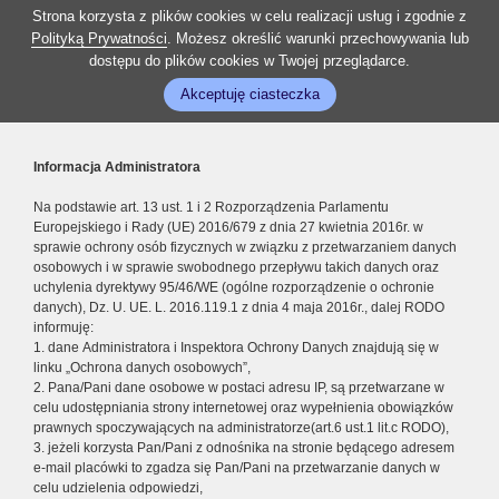
Strona korzysta z plików cookies w celu realizacji usług i zgodnie z
Polityką Prywatności
. Możesz określić warunki przechowywania lub
dostępu do plików cookies w Twojej przeglądarce.
Akceptuję ciasteczka
Informacja Administratora
Na podstawie art. 13 ust. 1 i 2 Rozporządzenia Parlamentu
Europejskiego i Rady (UE) 2016/679 z dnia 27 kwietnia 2016r. w
sprawie ochrony osób fizycznych w związku z przetwarzaniem danych
osobowych i w sprawie swobodnego przepływu takich danych oraz
uchylenia dyrektywy 95/46/WE (ogólne rozporządzenie o ochronie
danych), Dz. U. UE. L. 2016.119.1 z dnia 4 maja 2016r., dalej RODO
informuję:
1. dane Administratora i Inspektora Ochrony Danych znajdują się w
linku „Ochrona danych osobowych”,
2. Pana/Pani dane osobowe w postaci adresu IP, są przetwarzane w
celu udostępniania strony internetowej oraz wypełnienia obowiązków
prawnych spoczywających na administratorze(art.6 ust.1 lit.c RODO),
3. jeżeli korzysta Pan/Pani z odnośnika na stronie będącego adresem
e-mail placówki to zgadza się Pan/Pani na przetwarzanie danych w
celu udzielenia odpowiedzi,