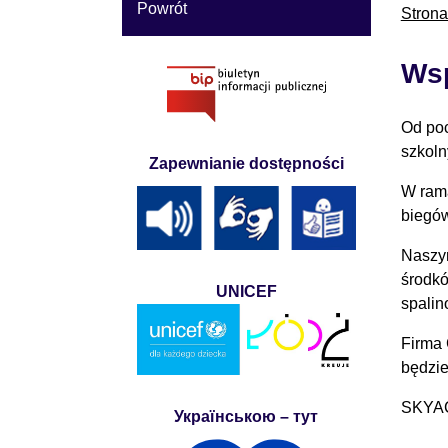
Powrót
Stron
Wsp
Od poc
szkoln
Zapewnianie dostępności
W rama
biegów
Naszy
środkó
UNICEF
spalin
Firma 
będzie
SKYAC
Українською – тут