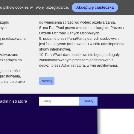
o plików cookies w Twojej przeglądarce.
Akceptuję ciasteczka
orządu
do wniesienia sprzeciwu wobec przetwarzania,
onym
8. ma Pan/Pani prawo wniesienia skargi do Prezesa
Urzędu Ochrony Danych Osobowych,
dą przekazywane
9. podanie przez Pana/Panią danych osobowych
cji
jest fakultatywne (dobrowolne) w celu udostępnienia
strony internetowej,
zetwarzane
10. Pana/Pani dane osobowe nie będą podlegały
niezbędnym do
zautomatyzowanym procesom podejmowania
decyzji przez Administratora, w tym profilowaniu.
ępu do treści
prostowania,
zamknij
zania lub prawo
administratora
Fraza