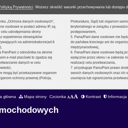
Polityką Prywatności
. Możesz określić warunki przechowywania lub dostępu d
 linku „Ochrona danych osobowych”,
Prokuratura, Sąd) lub organom sam
ne osobowe w postaci adresu IP, są
terytorialnego w związku z prowadz
 celu udostępniania strony
postępowaniem,
raz wypełnienia obowiązków
5. Pana/Pani dane osobowe nie bę
ywających na administratorze(art.6
do państwa trzeciego ani do organiza
),
międzynarodowej,
sta Pan/Pani z odnośnika na stronie
6. Pana/Pani dane osobowe będą pr
em e-mail placówki to zgadza się
wyłącznie przez okres i w zakresie 
zetwarzanie danych w celu
realizacji celu przetwarzania,
owiedzi,
7. przysługuje Panu/Pani prawo dost
we mogą być przekazywane organom
swoich danych osobowych oraz ich s
ganom ochrony prawnej (Policja,
usunięcia lub ograniczenia przetwar
a główna
Mapa strony
Czcionka
Kontrast
Informacja 
Samochodowych