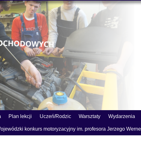
a
Plan lekcji
Uczeń/Rodzic
Warsztaty
Wydarzenia
ojewódzki konkurs motoryzacyjny im. profesora Jerzego Werne