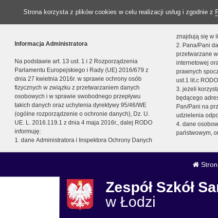
Strona korzysta z plików cookies w celu realizacji usług i zgodnie z
znajdują się w
Informacja Administratora
2. Pana/Pani da
przetwarzane w
Na podstawie art. 13 ust. 1 i 2 Rozporządzenia
internetowej o
Parlamentu Europejskiego i Rady (UE) 2016/679 z
prawnych spocz
dnia 27 kwietnia 2016r. w sprawie ochrony osób
ust.1 lit.c RODO
fizycznych w związku z przetwarzaniem danych
3. jeżeli korzy
osobowych i w sprawie swobodnego przepływu
będącego adres
takich danych oraz uchylenia dyrektywy 95/46/WE
Pan/Pani na pr
(ogólne rozporządzenie o ochronie danych), Dz. U.
udzielenia odp
UE. L. 2016.119.1 z dnia 4 maja 2016r., dalej RODO
4. dane osobo
informuję:
państwowym, or
1. dane Administratora i Inspektora Ochrony Danych
Stron
Zespół Szkół 
w Łodzi