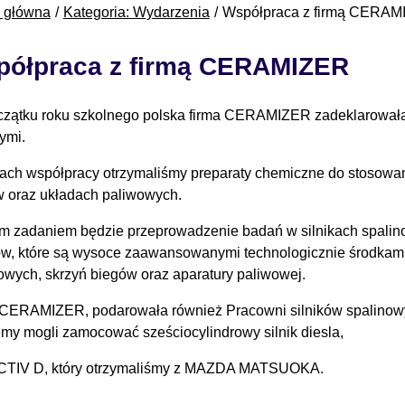
a główna
Kategoria: Wydarzenia
Współpraca z firmą CERA
ółpraca z firmą CERAMIZER
zątku roku szkolnego polska firma CERAMIZER zadeklarowała
ymi.
ch współpracy otrzymaliśmy preparaty chemiczne do stosowani
 oraz układach paliwowych.
m zadaniem będzie przeprowadzenie badań w silnikach spali
w, które są wysoce zaawansowanymi technologicznie środkami 
owych, skrzyń biegów oraz aparatury paliwowej.
CERAMIZER, podarowała również Pracowni silników spalinowych
my mogli zamocować sześciocylindrowy silnik diesla,
TIV D, który otrzymaliśmy z MAZDA MATSUOKA.