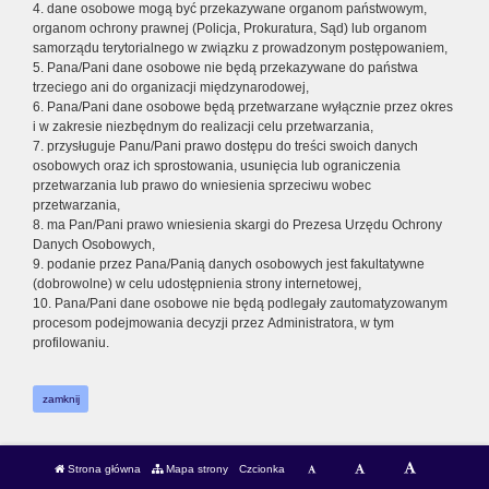
4. dane osobowe mogą być przekazywane organom państwowym,
organom ochrony prawnej (Policja, Prokuratura, Sąd) lub organom
samorządu terytorialnego w związku z prowadzonym postępowaniem,
5. Pana/Pani dane osobowe nie będą przekazywane do państwa
trzeciego ani do organizacji międzynarodowej,
6. Pana/Pani dane osobowe będą przetwarzane wyłącznie przez okres
i w zakresie niezbędnym do realizacji celu przetwarzania,
7. przysługuje Panu/Pani prawo dostępu do treści swoich danych
osobowych oraz ich sprostowania, usunięcia lub ograniczenia
przetwarzania lub prawo do wniesienia sprzeciwu wobec
przetwarzania,
8. ma Pan/Pani prawo wniesienia skargi do Prezesa Urzędu Ochrony
Danych Osobowych,
9. podanie przez Pana/Panią danych osobowych jest fakultatywne
(dobrowolne) w celu udostępnienia strony internetowej,
10. Pana/Pani dane osobowe nie będą podlegały zautomatyzowanym
procesom podejmowania decyzji przez Administratora, w tym
profilowaniu.
zamknij
Strona główna
Mapa strony
Czcionka