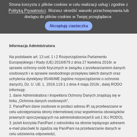
Strona korzysta z plików cookies w celu realizacji usług i zgodnie z
Polityką Prywatności
. Możesz określić warunki przechowywania lub
dostępu do plików cookies w Twojej przeglądarce.
Akceptuję ciasteczka
Informacja Administratora
Na podstawie art. 13 ust. 1 i 2 Rozporządzenia Parlamentu
Europejskiego i Rady (UE) 2016/679 z dnia 27 kwietnia 2016r. w
sprawie ochrony osób fizycznych w związku z przetwarzaniem danych
osobowych i w sprawie swobodnego przepływu takich danych oraz
uchylenia dyrektywy 95/46/WE (ogólne rozporządzenie o ochronie
danych), Dz. U. UE. L. 2016.119.1 z dnia 4 maja 2016r., dalej RODO
informuję:
1. dane Administratora i Inspektora Ochrony Danych znajdują się w
linku „Ochrona danych osobowych”,
2. Pana/Pani dane osobowe w postaci adresu IP, są przetwarzane w
celu udostępniania strony internetowej oraz wypełnienia obowiązków
prawnych spoczywających na administratorze(art.6 ust.1 lit.c RODO),
3. jeżeli korzysta Pan/Pani z odnośnika na stronie będącego adresem
e-mail placówki to zgadza się Pan/Pani na przetwarzanie danych w
celu udzielenia odpowiedzi,