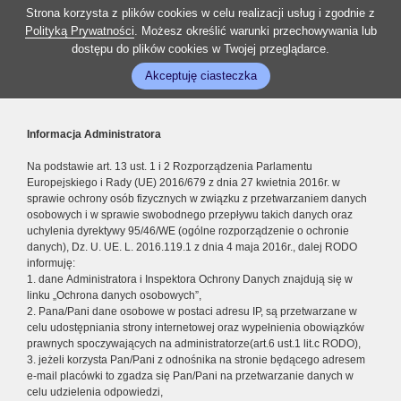
Strona korzysta z plików cookies w celu realizacji usług i zgodnie z
Polityką Prywatności
. Możesz określić warunki przechowywania lub
dostępu do plików cookies w Twojej przeglądarce.
Akceptuję ciasteczka
Informacja Administratora
Na podstawie art. 13 ust. 1 i 2 Rozporządzenia Parlamentu
Europejskiego i Rady (UE) 2016/679 z dnia 27 kwietnia 2016r. w
sprawie ochrony osób fizycznych w związku z przetwarzaniem danych
osobowych i w sprawie swobodnego przepływu takich danych oraz
uchylenia dyrektywy 95/46/WE (ogólne rozporządzenie o ochronie
danych), Dz. U. UE. L. 2016.119.1 z dnia 4 maja 2016r., dalej RODO
informuję:
1. dane Administratora i Inspektora Ochrony Danych znajdują się w
linku „Ochrona danych osobowych”,
2. Pana/Pani dane osobowe w postaci adresu IP, są przetwarzane w
celu udostępniania strony internetowej oraz wypełnienia obowiązków
prawnych spoczywających na administratorze(art.6 ust.1 lit.c RODO),
3. jeżeli korzysta Pan/Pani z odnośnika na stronie będącego adresem
e-mail placówki to zgadza się Pan/Pani na przetwarzanie danych w
celu udzielenia odpowiedzi,