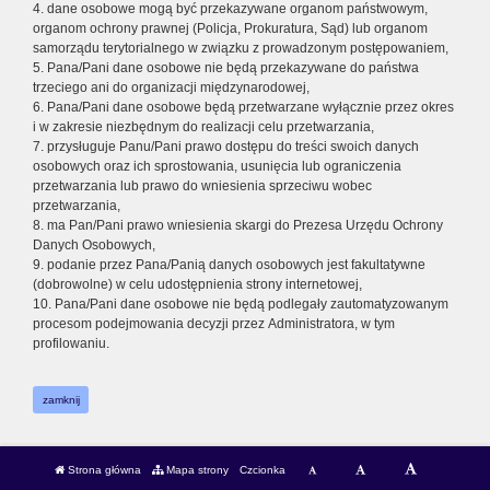
4. dane osobowe mogą być przekazywane organom państwowym,
organom ochrony prawnej (Policja, Prokuratura, Sąd) lub organom
samorządu terytorialnego w związku z prowadzonym postępowaniem,
5. Pana/Pani dane osobowe nie będą przekazywane do państwa
trzeciego ani do organizacji międzynarodowej,
6. Pana/Pani dane osobowe będą przetwarzane wyłącznie przez okres
i w zakresie niezbędnym do realizacji celu przetwarzania,
7. przysługuje Panu/Pani prawo dostępu do treści swoich danych
osobowych oraz ich sprostowania, usunięcia lub ograniczenia
przetwarzania lub prawo do wniesienia sprzeciwu wobec
przetwarzania,
8. ma Pan/Pani prawo wniesienia skargi do Prezesa Urzędu Ochrony
Danych Osobowych,
9. podanie przez Pana/Panią danych osobowych jest fakultatywne
(dobrowolne) w celu udostępnienia strony internetowej,
10. Pana/Pani dane osobowe nie będą podlegały zautomatyzowanym
procesom podejmowania decyzji przez Administratora, w tym
profilowaniu.
zamknij
Strona główna
Mapa strony
Czcionka