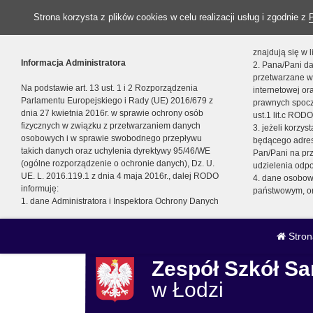
Strona korzysta z plików cookies w celu realizacji usług i zgodnie z
znajdują się w
Informacja Administratora
2. Pana/Pani da
przetwarzane w
Na podstawie art. 13 ust. 1 i 2 Rozporządzenia
internetowej o
Parlamentu Europejskiego i Rady (UE) 2016/679 z
prawnych spocz
dnia 27 kwietnia 2016r. w sprawie ochrony osób
ust.1 lit.c RODO
fizycznych w związku z przetwarzaniem danych
3. jeżeli korzy
osobowych i w sprawie swobodnego przepływu
będącego adres
takich danych oraz uchylenia dyrektywy 95/46/WE
Pan/Pani na pr
(ogólne rozporządzenie o ochronie danych), Dz. U.
udzielenia odp
UE. L. 2016.119.1 z dnia 4 maja 2016r., dalej RODO
4. dane osobo
informuję:
państwowym, or
1. dane Administratora i Inspektora Ochrony Danych
Stron
Zespół Szkół 
w Łodzi