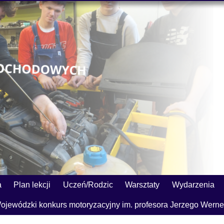
a
Plan lekcji
Uczeń/Rodzic
Warsztaty
Wydarzenia
ojewódzki konkurs motoryzacyjny im. profesora Jerzego Werne