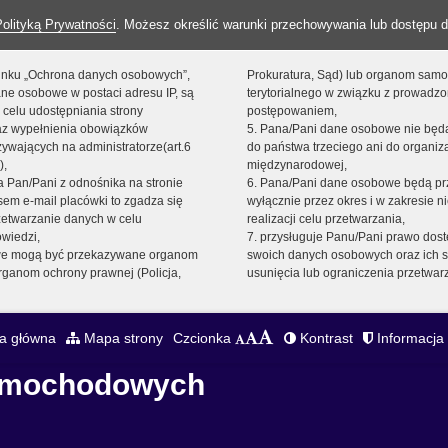
Polityką Prywatności
. Możesz określić warunki przechowywania lub dostępu d
 linku „Ochrona danych osobowych”,
Prokuratura, Sąd) lub organom sam
ne osobowe w postaci adresu IP, są
terytorialnego w związku z prowadz
 celu udostępniania strony
postępowaniem,
raz wypełnienia obowiązków
5. Pana/Pani dane osobowe nie bę
ywających na administratorze(art.6
do państwa trzeciego ani do organiza
),
międzynarodowej,
sta Pan/Pani z odnośnika na stronie
6. Pana/Pani dane osobowe będą pr
em e-mail placówki to zgadza się
wyłącznie przez okres i w zakresie 
zetwarzanie danych w celu
realizacji celu przetwarzania,
owiedzi,
7. przysługuje Panu/Pani prawo dost
we mogą być przekazywane organom
swoich danych osobowych oraz ich s
ganom ochrony prawnej (Policja,
usunięcia lub ograniczenia przetwar
a główna
Mapa strony
Czcionka
Kontrast
Informacja 
Samochodowych