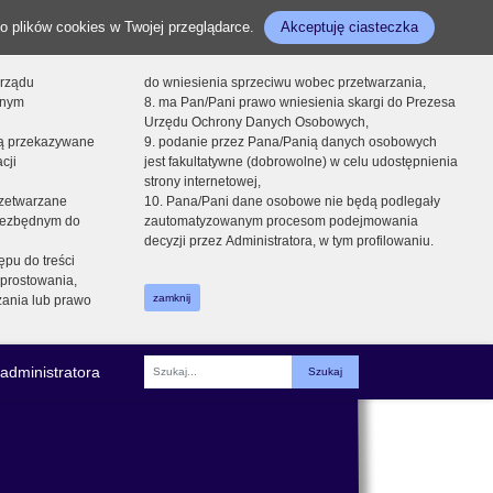
o plików cookies w Twojej przeglądarce.
Akceptuję ciasteczka
orządu
do wniesienia sprzeciwu wobec przetwarzania,
onym
8. ma Pan/Pani prawo wniesienia skargi do Prezesa
Urzędu Ochrony Danych Osobowych,
dą przekazywane
9. podanie przez Pana/Panią danych osobowych
cji
jest fakultatywne (dobrowolne) w celu udostępnienia
strony internetowej,
zetwarzane
10. Pana/Pani dane osobowe nie będą podlegały
niezbędnym do
zautomatyzowanym procesom podejmowania
decyzji przez Administratora, w tym profilowaniu.
ępu do treści
prostowania,
zamknij
zania lub prawo
administratora
Fraza