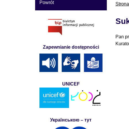
Powrót
Stron
Suk
Pan pr
Kurato
Zapewnianie dostępności
UNICEF
Українською – тут