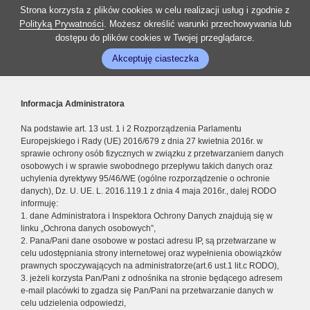
Strona korzysta z plików cookies w celu realizacji usług i zgodnie z
Polityką Prywatności
. Możesz określić warunki przechowywania lub
dostępu do plików cookies w Twojej przeglądarce.
Akceptuję ciasteczka
Informacja Administratora
Na podstawie art. 13 ust. 1 i 2 Rozporządzenia Parlamentu
Europejskiego i Rady (UE) 2016/679 z dnia 27 kwietnia 2016r. w
sprawie ochrony osób fizycznych w związku z przetwarzaniem danych
osobowych i w sprawie swobodnego przepływu takich danych oraz
uchylenia dyrektywy 95/46/WE (ogólne rozporządzenie o ochronie
danych), Dz. U. UE. L. 2016.119.1 z dnia 4 maja 2016r., dalej RODO
informuję:
1. dane Administratora i Inspektora Ochrony Danych znajdują się w
linku „Ochrona danych osobowych”,
2. Pana/Pani dane osobowe w postaci adresu IP, są przetwarzane w
celu udostępniania strony internetowej oraz wypełnienia obowiązków
prawnych spoczywających na administratorze(art.6 ust.1 lit.c RODO),
3. jeżeli korzysta Pan/Pani z odnośnika na stronie będącego adresem
e-mail placówki to zgadza się Pan/Pani na przetwarzanie danych w
celu udzielenia odpowiedzi,