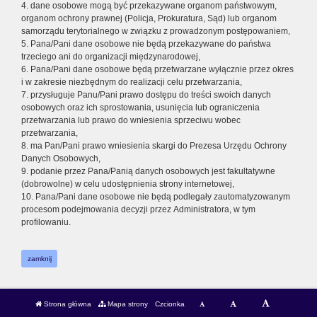
4. dane osobowe mogą być przekazywane organom państwowym,
organom ochrony prawnej (Policja, Prokuratura, Sąd) lub organom
samorządu terytorialnego w związku z prowadzonym postępowaniem,
5. Pana/Pani dane osobowe nie będą przekazywane do państwa
trzeciego ani do organizacji międzynarodowej,
6. Pana/Pani dane osobowe będą przetwarzane wyłącznie przez okres
i w zakresie niezbędnym do realizacji celu przetwarzania,
7. przysługuje Panu/Pani prawo dostępu do treści swoich danych
osobowych oraz ich sprostowania, usunięcia lub ograniczenia
przetwarzania lub prawo do wniesienia sprzeciwu wobec
przetwarzania,
8. ma Pan/Pani prawo wniesienia skargi do Prezesa Urzędu Ochrony
Danych Osobowych,
9. podanie przez Pana/Panią danych osobowych jest fakultatywne
(dobrowolne) w celu udostępnienia strony internetowej,
10. Pana/Pani dane osobowe nie będą podlegały zautomatyzowanym
procesom podejmowania decyzji przez Administratora, w tym
profilowaniu.
zamknij
Strona główna
Mapa strony
Czcionka