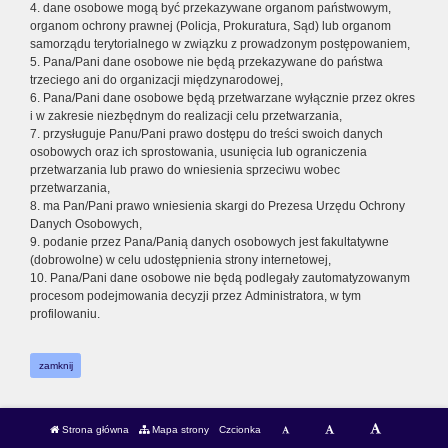
4. dane osobowe mogą być przekazywane organom państwowym,
organom ochrony prawnej (Policja, Prokuratura, Sąd) lub organom
samorządu terytorialnego w związku z prowadzonym postępowaniem,
5. Pana/Pani dane osobowe nie będą przekazywane do państwa
trzeciego ani do organizacji międzynarodowej,
6. Pana/Pani dane osobowe będą przetwarzane wyłącznie przez okres
i w zakresie niezbędnym do realizacji celu przetwarzania,
7. przysługuje Panu/Pani prawo dostępu do treści swoich danych
osobowych oraz ich sprostowania, usunięcia lub ograniczenia
przetwarzania lub prawo do wniesienia sprzeciwu wobec
przetwarzania,
8. ma Pan/Pani prawo wniesienia skargi do Prezesa Urzędu Ochrony
Danych Osobowych,
9. podanie przez Pana/Panią danych osobowych jest fakultatywne
(dobrowolne) w celu udostępnienia strony internetowej,
10. Pana/Pani dane osobowe nie będą podlegały zautomatyzowanym
procesom podejmowania decyzji przez Administratora, w tym
profilowaniu.
zamknij
Strona główna
Mapa strony
Czcionka