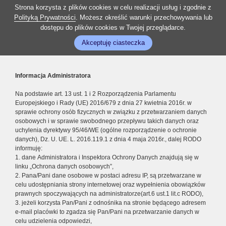
Strona korzysta z plików cookies w celu realizacji usług i zgodnie z
Polityką Prywatności
. Możesz określić warunki przechowywania lub
dostępu do plików cookies w Twojej przeglądarce.
Akceptuję ciasteczka
Informacja Administratora
Na podstawie art. 13 ust. 1 i 2 Rozporządzenia Parlamentu
Europejskiego i Rady (UE) 2016/679 z dnia 27 kwietnia 2016r. w
sprawie ochrony osób fizycznych w związku z przetwarzaniem danych
osobowych i w sprawie swobodnego przepływu takich danych oraz
uchylenia dyrektywy 95/46/WE (ogólne rozporządzenie o ochronie
danych), Dz. U. UE. L. 2016.119.1 z dnia 4 maja 2016r., dalej RODO
informuję:
1. dane Administratora i Inspektora Ochrony Danych znajdują się w
linku „Ochrona danych osobowych”,
2. Pana/Pani dane osobowe w postaci adresu IP, są przetwarzane w
celu udostępniania strony internetowej oraz wypełnienia obowiązków
prawnych spoczywających na administratorze(art.6 ust.1 lit.c RODO),
3. jeżeli korzysta Pan/Pani z odnośnika na stronie będącego adresem
e-mail placówki to zgadza się Pan/Pani na przetwarzanie danych w
celu udzielenia odpowiedzi,