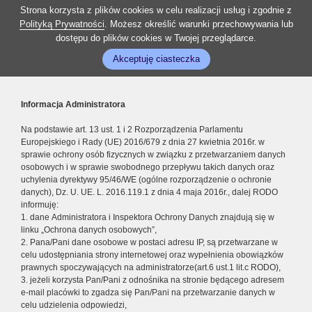
Strona korzysta z plików cookies w celu realizacji usług i zgodnie z
Polityką Prywatności
. Możesz określić warunki przechowywania lub
dostępu do plików cookies w Twojej przeglądarce.
Akceptuję ciasteczka
Informacja Administratora
Na podstawie art. 13 ust. 1 i 2 Rozporządzenia Parlamentu
Europejskiego i Rady (UE) 2016/679 z dnia 27 kwietnia 2016r. w
sprawie ochrony osób fizycznych w związku z przetwarzaniem danych
osobowych i w sprawie swobodnego przepływu takich danych oraz
uchylenia dyrektywy 95/46/WE (ogólne rozporządzenie o ochronie
danych), Dz. U. UE. L. 2016.119.1 z dnia 4 maja 2016r., dalej RODO
informuję:
1. dane Administratora i Inspektora Ochrony Danych znajdują się w
linku „Ochrona danych osobowych”,
2. Pana/Pani dane osobowe w postaci adresu IP, są przetwarzane w
celu udostępniania strony internetowej oraz wypełnienia obowiązków
prawnych spoczywających na administratorze(art.6 ust.1 lit.c RODO),
3. jeżeli korzysta Pan/Pani z odnośnika na stronie będącego adresem
e-mail placówki to zgadza się Pan/Pani na przetwarzanie danych w
celu udzielenia odpowiedzi,