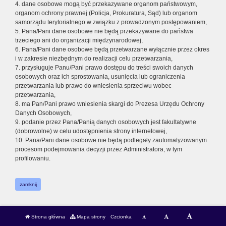
4. dane osobowe mogą być przekazywane organom państwowym,
organom ochrony prawnej (Policja, Prokuratura, Sąd) lub organom
samorządu terytorialnego w związku z prowadzonym postępowaniem,
5. Pana/Pani dane osobowe nie będą przekazywane do państwa
trzeciego ani do organizacji międzynarodowej,
6. Pana/Pani dane osobowe będą przetwarzane wyłącznie przez okres
i w zakresie niezbędnym do realizacji celu przetwarzania,
7. przysługuje Panu/Pani prawo dostępu do treści swoich danych
osobowych oraz ich sprostowania, usunięcia lub ograniczenia
przetwarzania lub prawo do wniesienia sprzeciwu wobec
przetwarzania,
8. ma Pan/Pani prawo wniesienia skargi do Prezesa Urzędu Ochrony
Danych Osobowych,
9. podanie przez Pana/Panią danych osobowych jest fakultatywne
(dobrowolne) w celu udostępnienia strony internetowej,
10. Pana/Pani dane osobowe nie będą podlegały zautomatyzowanym
procesom podejmowania decyzji przez Administratora, w tym
profilowaniu.
zamknij
Strona główna
Mapa strony
Czcionka