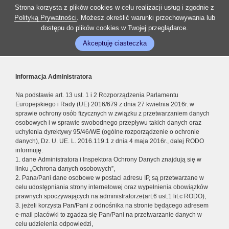
Strona korzysta z plików cookies w celu realizacji usług i zgodnie z
Polityką Prywatności
. Możesz określić warunki przechowywania lub
dostępu do plików cookies w Twojej przeglądarce.
Akceptuję ciasteczka
Informacja Administratora
Na podstawie art. 13 ust. 1 i 2 Rozporządzenia Parlamentu
Europejskiego i Rady (UE) 2016/679 z dnia 27 kwietnia 2016r. w
sprawie ochrony osób fizycznych w związku z przetwarzaniem danych
osobowych i w sprawie swobodnego przepływu takich danych oraz
uchylenia dyrektywy 95/46/WE (ogólne rozporządzenie o ochronie
danych), Dz. U. UE. L. 2016.119.1 z dnia 4 maja 2016r., dalej RODO
informuję:
1. dane Administratora i Inspektora Ochrony Danych znajdują się w
linku „Ochrona danych osobowych”,
2. Pana/Pani dane osobowe w postaci adresu IP, są przetwarzane w
celu udostępniania strony internetowej oraz wypełnienia obowiązków
prawnych spoczywających na administratorze(art.6 ust.1 lit.c RODO),
3. jeżeli korzysta Pan/Pani z odnośnika na stronie będącego adresem
e-mail placówki to zgadza się Pan/Pani na przetwarzanie danych w
celu udzielenia odpowiedzi,