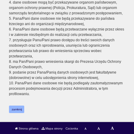
4. dane osobowe mogą być przekazywane organom państwowym,
organom ochrony prawnej (Policja, Prokuratura, Sąd) lub organom
samorządu terytorialnego w związku z prowadzonym postępowaniem,
5. Pana/Pani dane osobowe nie będą przekazywane do państwa
trzeciego ani do organizacji międzynarodowej,
6. Pana/Pani dane osobowe będą przetwarzane wyłącznie przez okres
i w zakresie niezbędnym do realizacji celu przetwarzania,
7. przysługuje Panu/Pani prawo dostępu do treści swoich danych
osobowych oraz ich sprostowania, usunięcia lub ograniczenia
przetwarzania lub prawo do wniesienia sprzeciwu wobec
przetwarzania,
8. ma Pan/Pani prawo wniesienia skargi do Prezesa Urzędu Ochrony
Danych Osobowych,
9. podanie przez Pana/Panią danych osobowych jest fakultatywne
(dobrowolne) w celu udostępnienia strony internetowej,
10. Pana/Pani dane osobowe nie będą podlegały zautomatyzowanym
procesom podejmowania decyzji przez Administratora, w tym
profilowaniu.
zamknij
Strona główna
Mapa strony
Czcionka