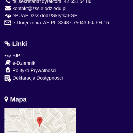
tel.sekretariat dyrektora: 42 651 54 86
kontakt@zss.elodz.edu.pl
ePUAP: /zss7lodz/SkrytkaESP
e-Doręczenia: AE:PL-32487-75043-FJJFH-16
Linki
BIP
e-Dziennik
Polityka Prywatności
Deklaracja Dostępności
Mapa