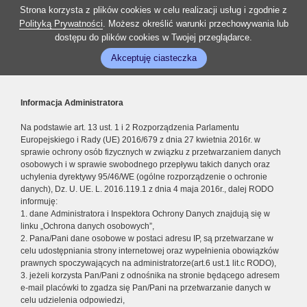
Strona korzysta z plików cookies w celu realizacji usług i zgodnie z
Polityką Prywatności
. Możesz określić warunki przechowywania lub
dostępu do plików cookies w Twojej przeglądarce.
Akceptuję ciasteczka
Informacja Administratora
Na podstawie art. 13 ust. 1 i 2 Rozporządzenia Parlamentu
Europejskiego i Rady (UE) 2016/679 z dnia 27 kwietnia 2016r. w
sprawie ochrony osób fizycznych w związku z przetwarzaniem danych
osobowych i w sprawie swobodnego przepływu takich danych oraz
uchylenia dyrektywy 95/46/WE (ogólne rozporządzenie o ochronie
danych), Dz. U. UE. L. 2016.119.1 z dnia 4 maja 2016r., dalej RODO
informuję:
1. dane Administratora i Inspektora Ochrony Danych znajdują się w
linku „Ochrona danych osobowych”,
2. Pana/Pani dane osobowe w postaci adresu IP, są przetwarzane w
celu udostępniania strony internetowej oraz wypełnienia obowiązków
prawnych spoczywających na administratorze(art.6 ust.1 lit.c RODO),
3. jeżeli korzysta Pan/Pani z odnośnika na stronie będącego adresem
e-mail placówki to zgadza się Pan/Pani na przetwarzanie danych w
celu udzielenia odpowiedzi,