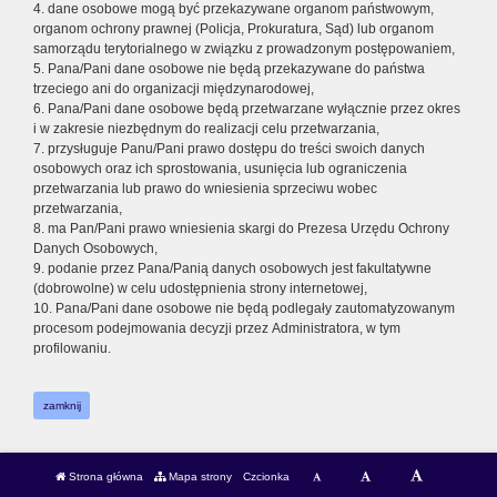
4. dane osobowe mogą być przekazywane organom państwowym,
organom ochrony prawnej (Policja, Prokuratura, Sąd) lub organom
samorządu terytorialnego w związku z prowadzonym postępowaniem,
5. Pana/Pani dane osobowe nie będą przekazywane do państwa
trzeciego ani do organizacji międzynarodowej,
6. Pana/Pani dane osobowe będą przetwarzane wyłącznie przez okres
i w zakresie niezbędnym do realizacji celu przetwarzania,
7. przysługuje Panu/Pani prawo dostępu do treści swoich danych
osobowych oraz ich sprostowania, usunięcia lub ograniczenia
przetwarzania lub prawo do wniesienia sprzeciwu wobec
przetwarzania,
8. ma Pan/Pani prawo wniesienia skargi do Prezesa Urzędu Ochrony
Danych Osobowych,
9. podanie przez Pana/Panią danych osobowych jest fakultatywne
(dobrowolne) w celu udostępnienia strony internetowej,
10. Pana/Pani dane osobowe nie będą podlegały zautomatyzowanym
procesom podejmowania decyzji przez Administratora, w tym
profilowaniu.
zamknij
Strona główna
Mapa strony
Czcionka