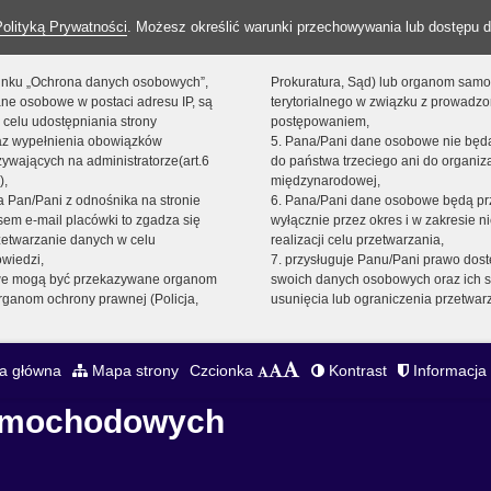
Polityką Prywatności
. Możesz określić warunki przechowywania lub dostępu d
 linku „Ochrona danych osobowych”,
Prokuratura, Sąd) lub organom sam
ne osobowe w postaci adresu IP, są
terytorialnego w związku z prowadz
 celu udostępniania strony
postępowaniem,
raz wypełnienia obowiązków
5. Pana/Pani dane osobowe nie bę
ywających na administratorze(art.6
do państwa trzeciego ani do organiza
),
międzynarodowej,
sta Pan/Pani z odnośnika na stronie
6. Pana/Pani dane osobowe będą pr
em e-mail placówki to zgadza się
wyłącznie przez okres i w zakresie 
zetwarzanie danych w celu
realizacji celu przetwarzania,
owiedzi,
7. przysługuje Panu/Pani prawo dost
we mogą być przekazywane organom
swoich danych osobowych oraz ich s
ganom ochrony prawnej (Policja,
usunięcia lub ograniczenia przetwar
a główna
Mapa strony
Czcionka
Kontrast
Informacja 
Samochodowych