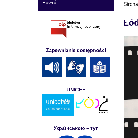
Powrót
Stron
Łód
Zapewnianie dostępności
UNICEF
Українською – тут