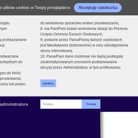
o plików cookies w Twojej przeglądarce.
Akceptuję ciasteczka
orządu
do wniesienia sprzeciwu wobec przetwarzania,
onym
8. ma Pan/Pani prawo wniesienia skargi do Prezesa
Urzędu Ochrony Danych Osobowych,
dą przekazywane
9. podanie przez Pana/Panią danych osobowych
cji
jest fakultatywne (dobrowolne) w celu udostępnienia
strony internetowej,
zetwarzane
10. Pana/Pani dane osobowe nie będą podlegały
niezbędnym do
zautomatyzowanym procesom podejmowania
decyzji przez Administratora, w tym profilowaniu.
ępu do treści
prostowania,
zamknij
zania lub prawo
administratora
Fraza