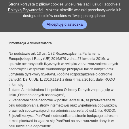
Strona korzysta z plików cookies w celu realizacji usług i zgodnie z
Polityką Prywatności
. Możesz określić warunki przechowywania lub
dostępu do plików cookies w Twojej przeglądarce.
Akceptuję ciasteczka
Informacja Administratora
Na podstawie art. 13 ust. 1 i 2 Rozporządzenia Parlamentu
Europejskiego i Rady (UE) 2016/679 z dnia 27 kwietnia 2016r. w
sprawie ochrony osób fizycznych w związku z przetwarzaniem danych
osobowych i w sprawie swobodnego przepływu takich danych oraz
uchylenia dyrektywy 95/46/WE (ogólne rozporządzenie o ochronie
danych), Dz. U. UE. L. 2016.119.1 z dnia 4 maja 2016r., dalej RODO
informuję:
1. dane Administratora i Inspektora Ochrony Danych znajdują się w
linku „Ochrona danych osobowych”,
2. Pana/Pani dane osobowe w postaci adresu IP, są przetwarzane w
celu udostępniania strony internetowej oraz wypełnienia obowiązków
prawnych spoczywających na administratorze(art.6 ust.1 lit.c RODO),
3. jeżeli korzysta Pan/Pani z odnośnika na stronie będącego adresem
e-mail placówki to zgadza się Pan/Pani na przetwarzanie danych w
celu udzielenia odpowiedzi,