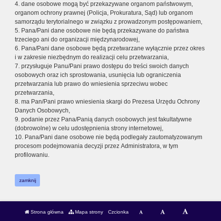
4. dane osobowe mogą być przekazywane organom państwowym,
organom ochrony prawnej (Policja, Prokuratura, Sąd) lub organom
samorządu terytorialnego w związku z prowadzonym postępowaniem,
5. Pana/Pani dane osobowe nie będą przekazywane do państwa
trzeciego ani do organizacji międzynarodowej,
6. Pana/Pani dane osobowe będą przetwarzane wyłącznie przez okres
i w zakresie niezbędnym do realizacji celu przetwarzania,
7. przysługuje Panu/Pani prawo dostępu do treści swoich danych
osobowych oraz ich sprostowania, usunięcia lub ograniczenia
przetwarzania lub prawo do wniesienia sprzeciwu wobec
przetwarzania,
8. ma Pan/Pani prawo wniesienia skargi do Prezesa Urzędu Ochrony
Danych Osobowych,
9. podanie przez Pana/Panią danych osobowych jest fakultatywne
(dobrowolne) w celu udostępnienia strony internetowej,
10. Pana/Pani dane osobowe nie będą podlegały zautomatyzowanym
procesom podejmowania decyzji przez Administratora, w tym
profilowaniu.
zamknij
Strona główna
Mapa strony
Czcionka