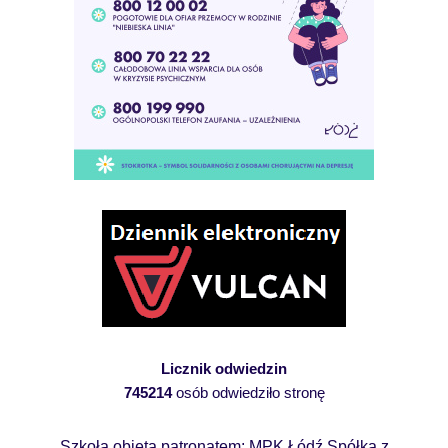
Licznik odwiedzin
745214
osób odwiedziło stronę
Szkoła objęta patronatem: MPK Łódź Spółka z