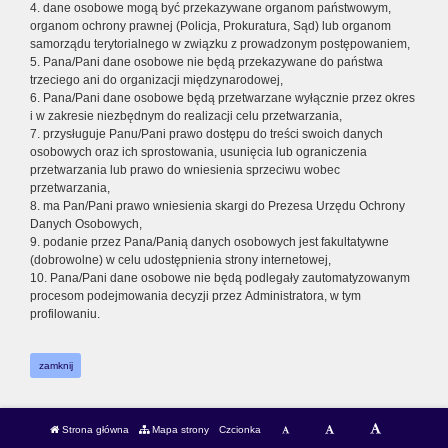
4. dane osobowe mogą być przekazywane organom państwowym,
organom ochrony prawnej (Policja, Prokuratura, Sąd) lub organom
samorządu terytorialnego w związku z prowadzonym postępowaniem,
5. Pana/Pani dane osobowe nie będą przekazywane do państwa
trzeciego ani do organizacji międzynarodowej,
6. Pana/Pani dane osobowe będą przetwarzane wyłącznie przez okres
i w zakresie niezbędnym do realizacji celu przetwarzania,
7. przysługuje Panu/Pani prawo dostępu do treści swoich danych
osobowych oraz ich sprostowania, usunięcia lub ograniczenia
przetwarzania lub prawo do wniesienia sprzeciwu wobec
przetwarzania,
8. ma Pan/Pani prawo wniesienia skargi do Prezesa Urzędu Ochrony
Danych Osobowych,
9. podanie przez Pana/Panią danych osobowych jest fakultatywne
(dobrowolne) w celu udostępnienia strony internetowej,
10. Pana/Pani dane osobowe nie będą podlegały zautomatyzowanym
procesom podejmowania decyzji przez Administratora, w tym
profilowaniu.
zamknij
Strona główna
Mapa strony
Czcionka