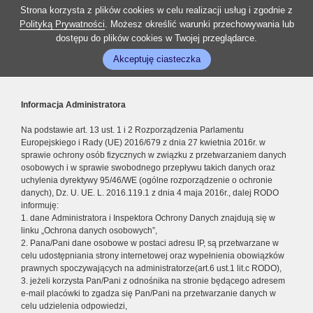
Strona korzysta z plików cookies w celu realizacji usług i zgodnie z
Polityką Prywatności
. Możesz określić warunki przechowywania lub
dostępu do plików cookies w Twojej przeglądarce.
Akceptuję ciasteczka
Informacja Administratora
Na podstawie art. 13 ust. 1 i 2 Rozporządzenia Parlamentu
Europejskiego i Rady (UE) 2016/679 z dnia 27 kwietnia 2016r. w
sprawie ochrony osób fizycznych w związku z przetwarzaniem danych
osobowych i w sprawie swobodnego przepływu takich danych oraz
uchylenia dyrektywy 95/46/WE (ogólne rozporządzenie o ochronie
danych), Dz. U. UE. L. 2016.119.1 z dnia 4 maja 2016r., dalej RODO
informuję:
1. dane Administratora i Inspektora Ochrony Danych znajdują się w
linku „Ochrona danych osobowych”,
2. Pana/Pani dane osobowe w postaci adresu IP, są przetwarzane w
celu udostępniania strony internetowej oraz wypełnienia obowiązków
prawnych spoczywających na administratorze(art.6 ust.1 lit.c RODO),
3. jeżeli korzysta Pan/Pani z odnośnika na stronie będącego adresem
e-mail placówki to zgadza się Pan/Pani na przetwarzanie danych w
celu udzielenia odpowiedzi,