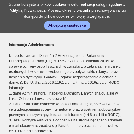
Strona korzysta z plików cookies w celu realizacji usług i zgodnie z
Polityką Prywatności
. Możesz określić warunki przechowywania lub
dostępu do plików cookies w Twojej przeglądarce.
Akceptuję ciasteczka
Informacja Administratora
Na podstawie art. 13 ust. 1 i 2 Rozporządzenia Parlamentu
Europejskiego i Rady (UE) 2016/679 z dnia 27 kwietnia 2016r. w
sprawie ochrony osób fizycznych w związku z przetwarzaniem danych
osobowych i w sprawie swobodnego przepływu takich danych oraz
uchylenia dyrektywy 95/46/WE (ogólne rozporządzenie o ochronie
danych), Dz. U. UE. L. 2016.119.1 z dnia 4 maja 2016r., dalej RODO
informuję:
1. dane Administratora i Inspektora Ochrony Danych znajdują się w
linku „Ochrona danych osobowych”,
2. Pana/Pani dane osobowe w postaci adresu IP, są przetwarzane w
celu udostępniania strony internetowej oraz wypełnienia obowiązków
prawnych spoczywających na administratorze(art.6 ust.1 lit.c RODO),
3. jeżeli korzysta Pan/Pani z odnośnika na stronie będącego adresem
e-mail placówki to zgadza się Pan/Pani na przetwarzanie danych w
celu udzielenia odpowiedzi,