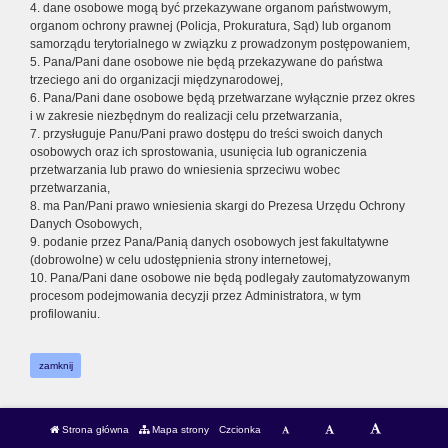
4. dane osobowe mogą być przekazywane organom państwowym,
organom ochrony prawnej (Policja, Prokuratura, Sąd) lub organom
samorządu terytorialnego w związku z prowadzonym postępowaniem,
5. Pana/Pani dane osobowe nie będą przekazywane do państwa
trzeciego ani do organizacji międzynarodowej,
6. Pana/Pani dane osobowe będą przetwarzane wyłącznie przez okres
i w zakresie niezbędnym do realizacji celu przetwarzania,
7. przysługuje Panu/Pani prawo dostępu do treści swoich danych
osobowych oraz ich sprostowania, usunięcia lub ograniczenia
przetwarzania lub prawo do wniesienia sprzeciwu wobec
przetwarzania,
8. ma Pan/Pani prawo wniesienia skargi do Prezesa Urzędu Ochrony
Danych Osobowych,
9. podanie przez Pana/Panią danych osobowych jest fakultatywne
(dobrowolne) w celu udostępnienia strony internetowej,
10. Pana/Pani dane osobowe nie będą podlegały zautomatyzowanym
procesom podejmowania decyzji przez Administratora, w tym
profilowaniu.
zamknij
Strona główna
Mapa strony
Czcionka