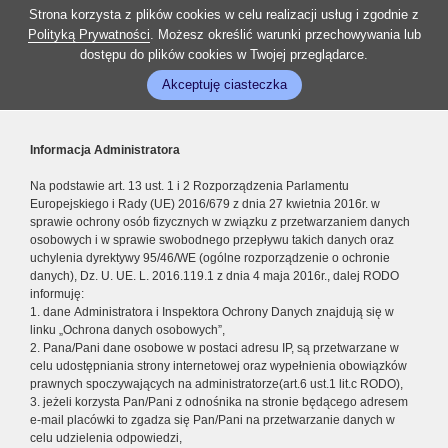
Strona korzysta z plików cookies w celu realizacji usług i zgodnie z
Polityką Prywatności
. Możesz określić warunki przechowywania lub
dostępu do plików cookies w Twojej przeglądarce.
Akceptuję ciasteczka
Informacja Administratora
Na podstawie art. 13 ust. 1 i 2 Rozporządzenia Parlamentu
Europejskiego i Rady (UE) 2016/679 z dnia 27 kwietnia 2016r. w
sprawie ochrony osób fizycznych w związku z przetwarzaniem danych
osobowych i w sprawie swobodnego przepływu takich danych oraz
uchylenia dyrektywy 95/46/WE (ogólne rozporządzenie o ochronie
danych), Dz. U. UE. L. 2016.119.1 z dnia 4 maja 2016r., dalej RODO
informuję:
1. dane Administratora i Inspektora Ochrony Danych znajdują się w
linku „Ochrona danych osobowych”,
2. Pana/Pani dane osobowe w postaci adresu IP, są przetwarzane w
celu udostępniania strony internetowej oraz wypełnienia obowiązków
prawnych spoczywających na administratorze(art.6 ust.1 lit.c RODO),
3. jeżeli korzysta Pan/Pani z odnośnika na stronie będącego adresem
e-mail placówki to zgadza się Pan/Pani na przetwarzanie danych w
celu udzielenia odpowiedzi,