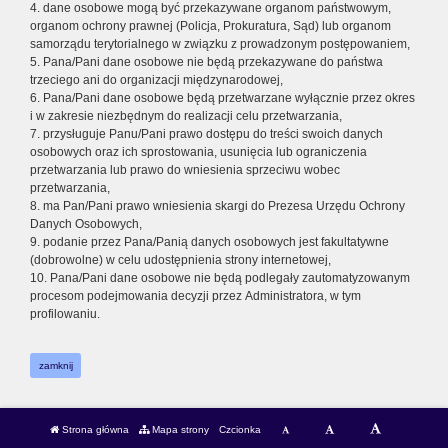
4. dane osobowe mogą być przekazywane organom państwowym,
organom ochrony prawnej (Policja, Prokuratura, Sąd) lub organom
samorządu terytorialnego w związku z prowadzonym postępowaniem,
5. Pana/Pani dane osobowe nie będą przekazywane do państwa
trzeciego ani do organizacji międzynarodowej,
6. Pana/Pani dane osobowe będą przetwarzane wyłącznie przez okres
i w zakresie niezbędnym do realizacji celu przetwarzania,
7. przysługuje Panu/Pani prawo dostępu do treści swoich danych
osobowych oraz ich sprostowania, usunięcia lub ograniczenia
przetwarzania lub prawo do wniesienia sprzeciwu wobec
przetwarzania,
8. ma Pan/Pani prawo wniesienia skargi do Prezesa Urzędu Ochrony
Danych Osobowych,
9. podanie przez Pana/Panią danych osobowych jest fakultatywne
(dobrowolne) w celu udostępnienia strony internetowej,
10. Pana/Pani dane osobowe nie będą podlegały zautomatyzowanym
procesom podejmowania decyzji przez Administratora, w tym
profilowaniu.
zamknij
Strona główna
Mapa strony
Czcionka