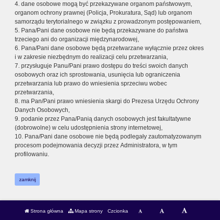
4. dane osobowe mogą być przekazywane organom państwowym,
organom ochrony prawnej (Policja, Prokuratura, Sąd) lub organom
samorządu terytorialnego w związku z prowadzonym postępowaniem,
5. Pana/Pani dane osobowe nie będą przekazywane do państwa
trzeciego ani do organizacji międzynarodowej,
6. Pana/Pani dane osobowe będą przetwarzane wyłącznie przez okres
i w zakresie niezbędnym do realizacji celu przetwarzania,
7. przysługuje Panu/Pani prawo dostępu do treści swoich danych
osobowych oraz ich sprostowania, usunięcia lub ograniczenia
przetwarzania lub prawo do wniesienia sprzeciwu wobec
przetwarzania,
8. ma Pan/Pani prawo wniesienia skargi do Prezesa Urzędu Ochrony
Danych Osobowych,
9. podanie przez Pana/Panią danych osobowych jest fakultatywne
(dobrowolne) w celu udostępnienia strony internetowej,
10. Pana/Pani dane osobowe nie będą podlegały zautomatyzowanym
procesom podejmowania decyzji przez Administratora, w tym
profilowaniu.
zamknij
Strona główna
Mapa strony
Czcionka