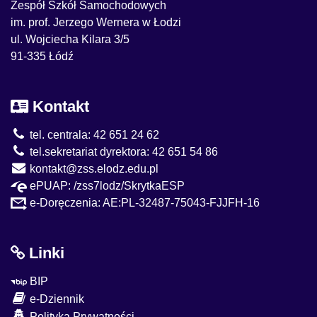
Zespół Szkół Samochodowych
im. prof. Jerzego Wernera w Łodzi
ul. Wojciecha Kilara 3/5
91-335 Łódź
Kontakt
tel. centrala: 42 651 24 62
tel.sekretariat dyrektora: 42 651 54 86
kontakt@zss.elodz.edu.pl
ePUAP: /zss7lodz/SkrytkaESP
e-Doręczenia: AE:PL-32487-75043-FJJFH-16
Linki
BIP
e-Dziennik
Polityka Prywatności