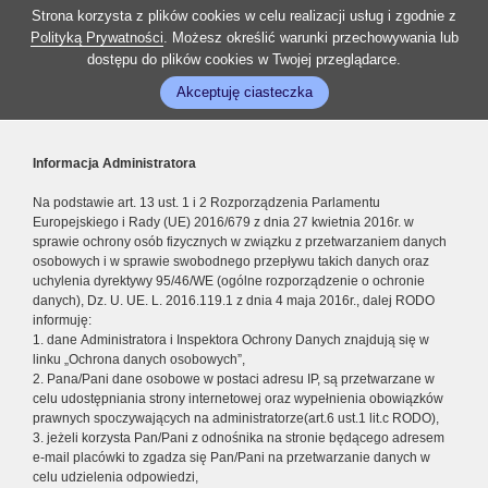
Strona korzysta z plików cookies w celu realizacji usług i zgodnie z
Polityką Prywatności
. Możesz określić warunki przechowywania lub
dostępu do plików cookies w Twojej przeglądarce.
Akceptuję ciasteczka
Informacja Administratora
Na podstawie art. 13 ust. 1 i 2 Rozporządzenia Parlamentu
Europejskiego i Rady (UE) 2016/679 z dnia 27 kwietnia 2016r. w
sprawie ochrony osób fizycznych w związku z przetwarzaniem danych
osobowych i w sprawie swobodnego przepływu takich danych oraz
uchylenia dyrektywy 95/46/WE (ogólne rozporządzenie o ochronie
danych), Dz. U. UE. L. 2016.119.1 z dnia 4 maja 2016r., dalej RODO
informuję:
1. dane Administratora i Inspektora Ochrony Danych znajdują się w
linku „Ochrona danych osobowych”,
2. Pana/Pani dane osobowe w postaci adresu IP, są przetwarzane w
celu udostępniania strony internetowej oraz wypełnienia obowiązków
prawnych spoczywających na administratorze(art.6 ust.1 lit.c RODO),
3. jeżeli korzysta Pan/Pani z odnośnika na stronie będącego adresem
e-mail placówki to zgadza się Pan/Pani na przetwarzanie danych w
celu udzielenia odpowiedzi,