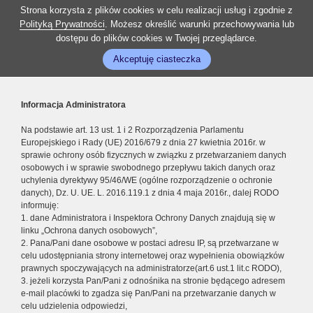
Strona korzysta z plików cookies w celu realizacji usług i zgodnie z
Polityką Prywatności
. Możesz określić warunki przechowywania lub
dostępu do plików cookies w Twojej przeglądarce.
Akceptuję ciasteczka
Informacja Administratora
Na podstawie art. 13 ust. 1 i 2 Rozporządzenia Parlamentu
Europejskiego i Rady (UE) 2016/679 z dnia 27 kwietnia 2016r. w
sprawie ochrony osób fizycznych w związku z przetwarzaniem danych
osobowych i w sprawie swobodnego przepływu takich danych oraz
uchylenia dyrektywy 95/46/WE (ogólne rozporządzenie o ochronie
danych), Dz. U. UE. L. 2016.119.1 z dnia 4 maja 2016r., dalej RODO
informuję:
1. dane Administratora i Inspektora Ochrony Danych znajdują się w
linku „Ochrona danych osobowych”,
2. Pana/Pani dane osobowe w postaci adresu IP, są przetwarzane w
celu udostępniania strony internetowej oraz wypełnienia obowiązków
prawnych spoczywających na administratorze(art.6 ust.1 lit.c RODO),
3. jeżeli korzysta Pan/Pani z odnośnika na stronie będącego adresem
e-mail placówki to zgadza się Pan/Pani na przetwarzanie danych w
celu udzielenia odpowiedzi,