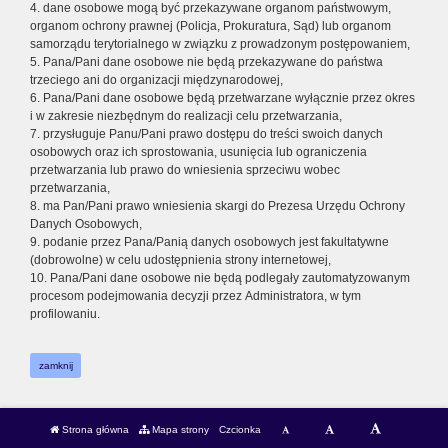
4. dane osobowe mogą być przekazywane organom państwowym,
organom ochrony prawnej (Policja, Prokuratura, Sąd) lub organom
samorządu terytorialnego w związku z prowadzonym postępowaniem,
5. Pana/Pani dane osobowe nie będą przekazywane do państwa
trzeciego ani do organizacji międzynarodowej,
6. Pana/Pani dane osobowe będą przetwarzane wyłącznie przez okres
i w zakresie niezbędnym do realizacji celu przetwarzania,
7. przysługuje Panu/Pani prawo dostępu do treści swoich danych
osobowych oraz ich sprostowania, usunięcia lub ograniczenia
przetwarzania lub prawo do wniesienia sprzeciwu wobec
przetwarzania,
8. ma Pan/Pani prawo wniesienia skargi do Prezesa Urzędu Ochrony
Danych Osobowych,
9. podanie przez Pana/Panią danych osobowych jest fakultatywne
(dobrowolne) w celu udostępnienia strony internetowej,
10. Pana/Pani dane osobowe nie będą podlegały zautomatyzowanym
procesom podejmowania decyzji przez Administratora, w tym
profilowaniu.
zamknij
Strona główna
Mapa strony
Czcionka