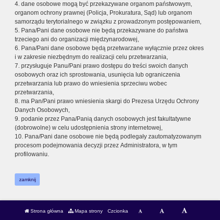
4. dane osobowe mogą być przekazywane organom państwowym,
organom ochrony prawnej (Policja, Prokuratura, Sąd) lub organom
samorządu terytorialnego w związku z prowadzonym postępowaniem,
5. Pana/Pani dane osobowe nie będą przekazywane do państwa
trzeciego ani do organizacji międzynarodowej,
6. Pana/Pani dane osobowe będą przetwarzane wyłącznie przez okres
i w zakresie niezbędnym do realizacji celu przetwarzania,
7. przysługuje Panu/Pani prawo dostępu do treści swoich danych
osobowych oraz ich sprostowania, usunięcia lub ograniczenia
przetwarzania lub prawo do wniesienia sprzeciwu wobec
przetwarzania,
8. ma Pan/Pani prawo wniesienia skargi do Prezesa Urzędu Ochrony
Danych Osobowych,
9. podanie przez Pana/Panią danych osobowych jest fakultatywne
(dobrowolne) w celu udostępnienia strony internetowej,
10. Pana/Pani dane osobowe nie będą podlegały zautomatyzowanym
procesom podejmowania decyzji przez Administratora, w tym
profilowaniu.
zamknij
Strona główna
Mapa strony
Czcionka