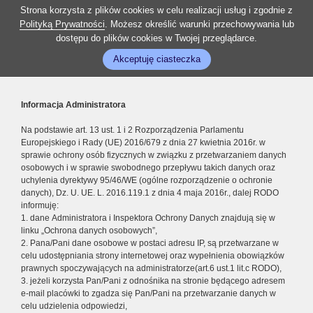
Strona korzysta z plików cookies w celu realizacji usług i zgodnie z
Polityką Prywatności
. Możesz określić warunki przechowywania lub
dostępu do plików cookies w Twojej przeglądarce.
Akceptuję ciasteczka
Informacja Administratora
Na podstawie art. 13 ust. 1 i 2 Rozporządzenia Parlamentu
Europejskiego i Rady (UE) 2016/679 z dnia 27 kwietnia 2016r. w
sprawie ochrony osób fizycznych w związku z przetwarzaniem danych
osobowych i w sprawie swobodnego przepływu takich danych oraz
uchylenia dyrektywy 95/46/WE (ogólne rozporządzenie o ochronie
danych), Dz. U. UE. L. 2016.119.1 z dnia 4 maja 2016r., dalej RODO
informuję:
1. dane Administratora i Inspektora Ochrony Danych znajdują się w
linku „Ochrona danych osobowych”,
2. Pana/Pani dane osobowe w postaci adresu IP, są przetwarzane w
celu udostępniania strony internetowej oraz wypełnienia obowiązków
prawnych spoczywających na administratorze(art.6 ust.1 lit.c RODO),
3. jeżeli korzysta Pan/Pani z odnośnika na stronie będącego adresem
e-mail placówki to zgadza się Pan/Pani na przetwarzanie danych w
celu udzielenia odpowiedzi,