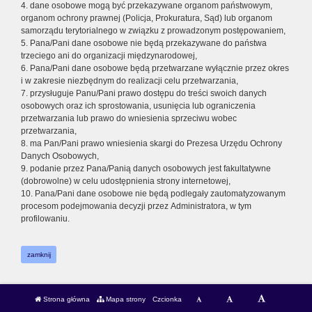
4. dane osobowe mogą być przekazywane organom państwowym,
organom ochrony prawnej (Policja, Prokuratura, Sąd) lub organom
samorządu terytorialnego w związku z prowadzonym postępowaniem,
5. Pana/Pani dane osobowe nie będą przekazywane do państwa
trzeciego ani do organizacji międzynarodowej,
6. Pana/Pani dane osobowe będą przetwarzane wyłącznie przez okres
i w zakresie niezbędnym do realizacji celu przetwarzania,
7. przysługuje Panu/Pani prawo dostępu do treści swoich danych
osobowych oraz ich sprostowania, usunięcia lub ograniczenia
przetwarzania lub prawo do wniesienia sprzeciwu wobec
przetwarzania,
8. ma Pan/Pani prawo wniesienia skargi do Prezesa Urzędu Ochrony
Danych Osobowych,
9. podanie przez Pana/Panią danych osobowych jest fakultatywne
(dobrowolne) w celu udostępnienia strony internetowej,
10. Pana/Pani dane osobowe nie będą podlegały zautomatyzowanym
procesom podejmowania decyzji przez Administratora, w tym
profilowaniu.
zamknij
Strona główna
Mapa strony
Czcionka