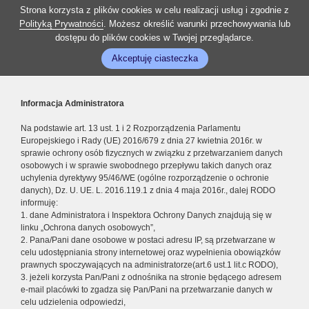
Strona korzysta z plików cookies w celu realizacji usług i zgodnie z
Polityką Prywatności
. Możesz określić warunki przechowywania lub
dostępu do plików cookies w Twojej przeglądarce.
Akceptuję ciasteczka
Informacja Administratora
Na podstawie art. 13 ust. 1 i 2 Rozporządzenia Parlamentu
Europejskiego i Rady (UE) 2016/679 z dnia 27 kwietnia 2016r. w
sprawie ochrony osób fizycznych w związku z przetwarzaniem danych
osobowych i w sprawie swobodnego przepływu takich danych oraz
uchylenia dyrektywy 95/46/WE (ogólne rozporządzenie o ochronie
danych), Dz. U. UE. L. 2016.119.1 z dnia 4 maja 2016r., dalej RODO
informuję:
1. dane Administratora i Inspektora Ochrony Danych znajdują się w
linku „Ochrona danych osobowych”,
2. Pana/Pani dane osobowe w postaci adresu IP, są przetwarzane w
celu udostępniania strony internetowej oraz wypełnienia obowiązków
prawnych spoczywających na administratorze(art.6 ust.1 lit.c RODO),
3. jeżeli korzysta Pan/Pani z odnośnika na stronie będącego adresem
e-mail placówki to zgadza się Pan/Pani na przetwarzanie danych w
celu udzielenia odpowiedzi,