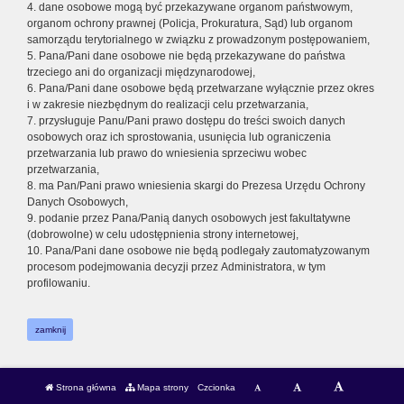
4. dane osobowe mogą być przekazywane organom państwowym,
organom ochrony prawnej (Policja, Prokuratura, Sąd) lub organom
samorządu terytorialnego w związku z prowadzonym postępowaniem,
5. Pana/Pani dane osobowe nie będą przekazywane do państwa
trzeciego ani do organizacji międzynarodowej,
6. Pana/Pani dane osobowe będą przetwarzane wyłącznie przez okres
i w zakresie niezbędnym do realizacji celu przetwarzania,
7. przysługuje Panu/Pani prawo dostępu do treści swoich danych
osobowych oraz ich sprostowania, usunięcia lub ograniczenia
przetwarzania lub prawo do wniesienia sprzeciwu wobec
przetwarzania,
8. ma Pan/Pani prawo wniesienia skargi do Prezesa Urzędu Ochrony
Danych Osobowych,
9. podanie przez Pana/Panią danych osobowych jest fakultatywne
(dobrowolne) w celu udostępnienia strony internetowej,
10. Pana/Pani dane osobowe nie będą podlegały zautomatyzowanym
procesom podejmowania decyzji przez Administratora, w tym
profilowaniu.
zamknij
Strona główna
Mapa strony
Czcionka