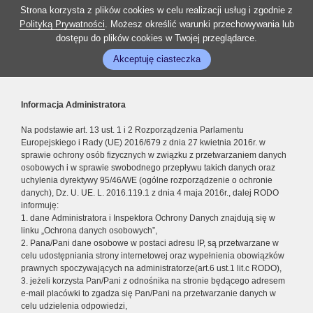
Strona korzysta z plików cookies w celu realizacji usług i zgodnie z
Polityką Prywatności
. Możesz określić warunki przechowywania lub
dostępu do plików cookies w Twojej przeglądarce.
Akceptuję ciasteczka
Informacja Administratora
Na podstawie art. 13 ust. 1 i 2 Rozporządzenia Parlamentu
Europejskiego i Rady (UE) 2016/679 z dnia 27 kwietnia 2016r. w
sprawie ochrony osób fizycznych w związku z przetwarzaniem danych
osobowych i w sprawie swobodnego przepływu takich danych oraz
uchylenia dyrektywy 95/46/WE (ogólne rozporządzenie o ochronie
danych), Dz. U. UE. L. 2016.119.1 z dnia 4 maja 2016r., dalej RODO
informuję:
1. dane Administratora i Inspektora Ochrony Danych znajdują się w
linku „Ochrona danych osobowych”,
2. Pana/Pani dane osobowe w postaci adresu IP, są przetwarzane w
celu udostępniania strony internetowej oraz wypełnienia obowiązków
prawnych spoczywających na administratorze(art.6 ust.1 lit.c RODO),
3. jeżeli korzysta Pan/Pani z odnośnika na stronie będącego adresem
e-mail placówki to zgadza się Pan/Pani na przetwarzanie danych w
celu udzielenia odpowiedzi,